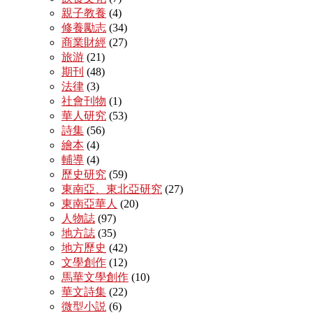
親子教養
(4)
修養勵志
(34)
商業財經
(27)
旅游
(21)
期刊
(48)
法律
(3)
社會刊物
(1)
華人研究
(53)
詩集
(56)
繪本
(4)
輔導
(4)
歷史研究
(59)
東南亞、東北亞研究
(27)
東南亞華人
(20)
人物誌
(97)
地方誌
(35)
地方歷史
(42)
文學創作
(12)
馬華文學創作
(10)
華文詩集
(22)
微型小説
(6)