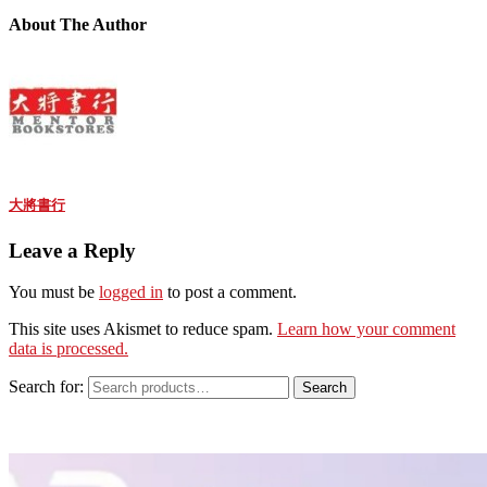
About The Author
大將書行
Leave a Reply
You must be
logged in
to post a comment.
This site uses Akismet to reduce spam.
Learn how your comment
data is processed.
Search for:
Search