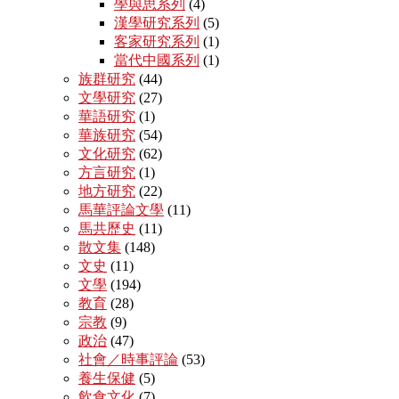
學與思系列
(4)
漢學研究系列
(5)
客家研究系列
(1)
當代中國系列
(1)
族群研究
(44)
文學研究
(27)
華語研究
(1)
華族研究
(54)
文化研究
(62)
方言研究
(1)
地方研究
(22)
馬華評論文學
(11)
馬共歷史
(11)
散文集
(148)
文史
(11)
文學
(194)
教育
(28)
宗教
(9)
政治
(47)
社會／時事評論
(53)
養生保健
(5)
飲食文化
(7)