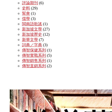
評論期刊
(6)
史料
(29)
幫會
(1)
儒學
(3)
閩南語歌謠
(1)
新加坡文學
(27)
新加坡歷史
(12)
新華文學
(7)
詞典／字典
(3)
傳智保健系列
(1)
傳智實戰系列
(5)
傳智銷售系列
(1)
傳智直銷系列
(2)