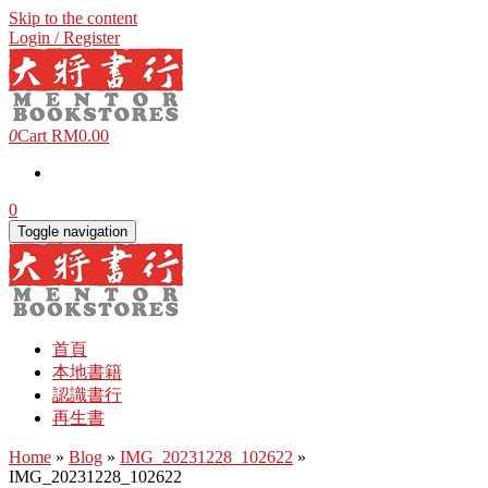
Skip to the content
Login / Register
0
Cart
RM0.00
0
Toggle navigation
首頁
本地書籍
認識書行
再生書
Home
»
Blog
»
IMG_20231228_102622
»
IMG_20231228_102622