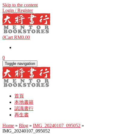
Skip to the content
Login / Register
0
Cart
RM0.00
0
Toggle navigation
首頁
本地書籍
認識書行
再生書
Home
»
Blog
»
IMG_20240107_095052
»
IMG_20240107_095052