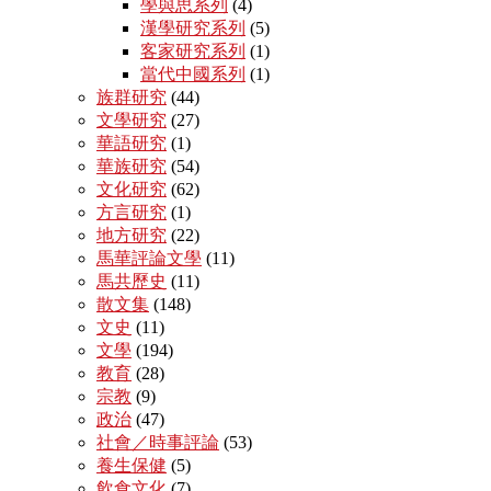
學與思系列
(4)
漢學研究系列
(5)
客家研究系列
(1)
當代中國系列
(1)
族群研究
(44)
文學研究
(27)
華語研究
(1)
華族研究
(54)
文化研究
(62)
方言研究
(1)
地方研究
(22)
馬華評論文學
(11)
馬共歷史
(11)
散文集
(148)
文史
(11)
文學
(194)
教育
(28)
宗教
(9)
政治
(47)
社會／時事評論
(53)
養生保健
(5)
飲食文化
(7)