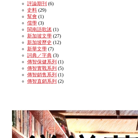
評論期刊
(6)
史料
(29)
幫會
(1)
儒學
(3)
閩南語歌謠
(1)
新加坡文學
(27)
新加坡歷史
(12)
新華文學
(7)
詞典／字典
(3)
傳智保健系列
(1)
傳智實戰系列
(5)
傳智銷售系列
(1)
傳智直銷系列
(2)