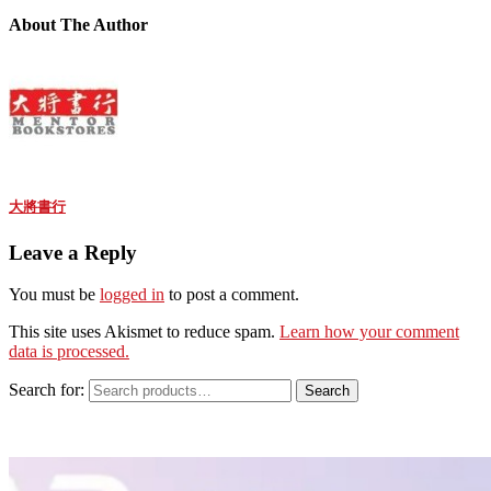
About The Author
大將書行
Leave a Reply
You must be
logged in
to post a comment.
This site uses Akismet to reduce spam.
Learn how your comment
data is processed.
Search for:
Search