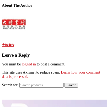
About The Author
大將書行
Leave a Reply
You must be
logged in
to post a comment.
This site uses Akismet to reduce spam.
Learn how your comment
data is processed.
Search for:
Search