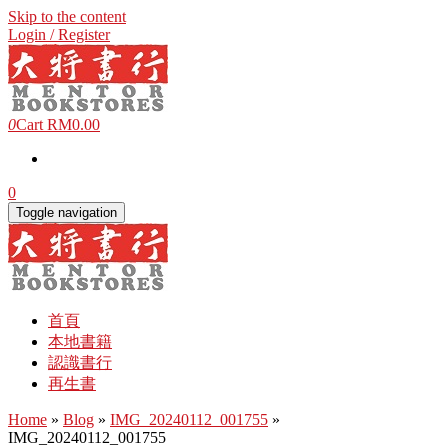
Skip to the content
Login / Register
0
Cart
RM0.00
0
Toggle navigation
首頁
本地書籍
認識書行
再生書
Home
»
Blog
»
IMG_20240112_001755
»
IMG_20240112_001755