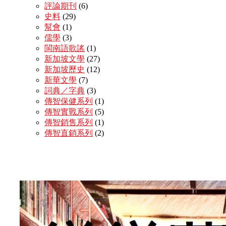
評論期刊
(6)
史料
(29)
幫會
(1)
儒學
(3)
閩南語歌謠
(1)
新加坡文學
(27)
新加坡歷史
(12)
新華文學
(7)
詞典／字典
(3)
傳智保健系列
(1)
傳智實戰系列
(5)
傳智銷售系列
(1)
傳智直銷系列
(2)