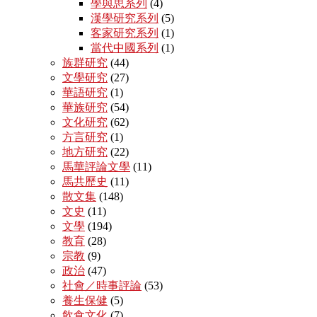
學與思系列
(4)
漢學研究系列
(5)
客家研究系列
(1)
當代中國系列
(1)
族群研究
(44)
文學研究
(27)
華語研究
(1)
華族研究
(54)
文化研究
(62)
方言研究
(1)
地方研究
(22)
馬華評論文學
(11)
馬共歷史
(11)
散文集
(148)
文史
(11)
文學
(194)
教育
(28)
宗教
(9)
政治
(47)
社會／時事評論
(53)
養生保健
(5)
飲食文化
(7)