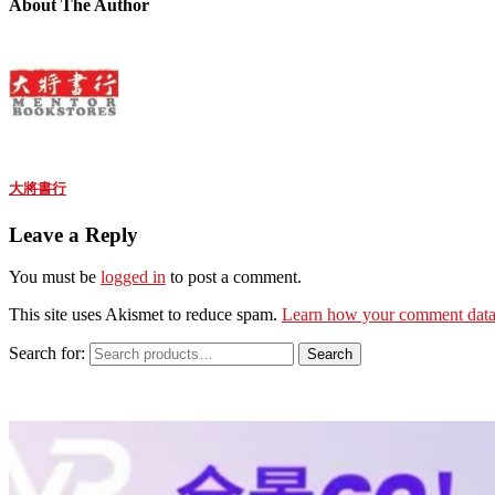
About The Author
大將書行
Leave a Reply
You must be
logged in
to post a comment.
This site uses Akismet to reduce spam.
Learn how your comment data 
Search for:
Search