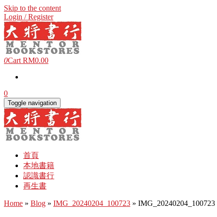
Skip to the content
Login / Register
0
Cart
RM0.00
0
Toggle navigation
首頁
本地書籍
認識書行
再生書
Home
»
Blog
»
IMG_20240204_100723
» IMG_20240204_100723