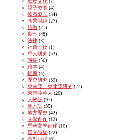
飲食文化
(7)
親子教養
(4)
修養勵志
(34)
商業財經
(27)
旅游
(21)
期刊
(48)
法律
(3)
社會刊物
(1)
華人研究
(53)
詩集
(56)
繪本
(4)
輔導
(4)
歷史研究
(59)
東南亞、東北亞研究
(27)
東南亞華人
(20)
人物誌
(97)
地方誌
(35)
地方歷史
(42)
文學創作
(12)
馬華文學創作
(10)
華文詩集
(22)
微型小説
(6)