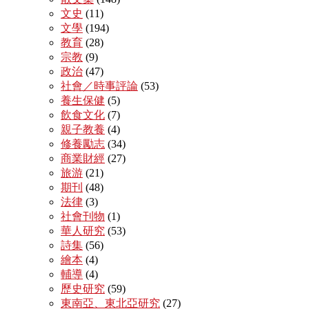
文史
(11)
文學
(194)
教育
(28)
宗教
(9)
政治
(47)
社會／時事評論
(53)
養生保健
(5)
飲食文化
(7)
親子教養
(4)
修養勵志
(34)
商業財經
(27)
旅游
(21)
期刊
(48)
法律
(3)
社會刊物
(1)
華人研究
(53)
詩集
(56)
繪本
(4)
輔導
(4)
歷史研究
(59)
東南亞、東北亞研究
(27)