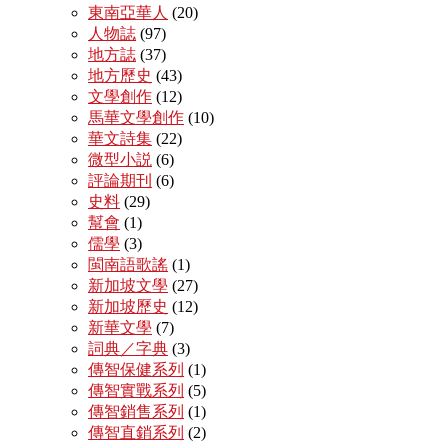
東南亞華人
(20)
人物誌
(97)
地方誌
(37)
地方歷史
(43)
文學創作
(12)
馬華文學創作
(10)
華文詩集
(22)
微型小説
(6)
評論期刊
(6)
史料
(29)
幫會
(1)
儒學
(3)
閩南語歌謠
(1)
新加坡文學
(27)
新加坡歷史
(12)
新華文學
(7)
詞典／字典
(3)
傳智保健系列
(1)
傳智實戰系列
(5)
傳智銷售系列
(1)
傳智直銷系列
(2)