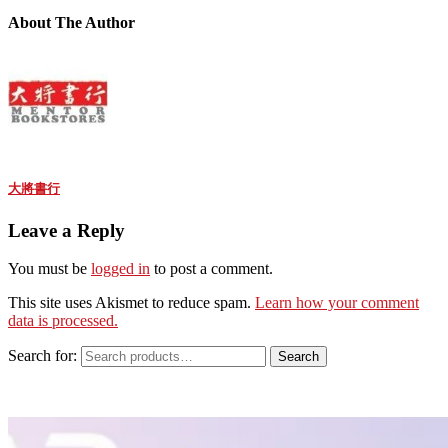
About The Author
大將書行
Leave a Reply
You must be
logged in
to post a comment.
This site uses Akismet to reduce spam.
Learn how your comment
data is processed.
Search for:
Search