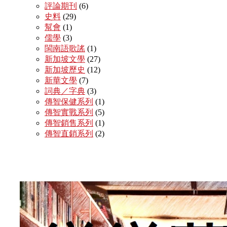
評論期刊
(6)
史料
(29)
幫會
(1)
儒學
(3)
閩南語歌謠
(1)
新加坡文學
(27)
新加坡歷史
(12)
新華文學
(7)
詞典／字典
(3)
傳智保健系列
(1)
傳智實戰系列
(5)
傳智銷售系列
(1)
傳智直銷系列
(2)