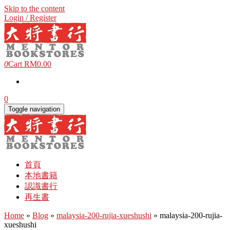
Skip to the content
Login / Register
0
Cart
RM0.00
0
Toggle navigation
首頁
本地書籍
認識書行
再生書
Home
»
Blog
»
malaysia-200-rujia-xueshushi
» malaysia-200-rujia-
xueshushi