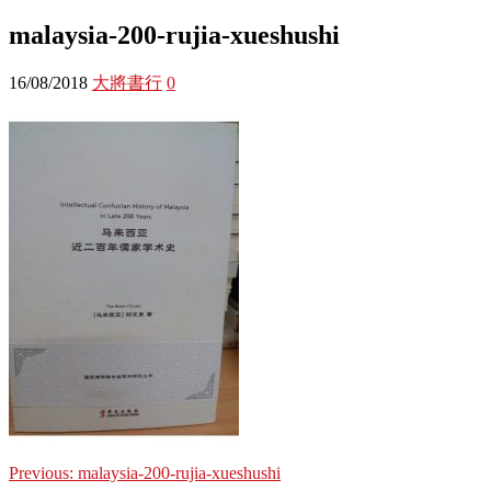
malaysia-200-rujia-xueshushi
16/08/2018
大將書行
0
Previous:
malaysia-200-rujia-xueshushi