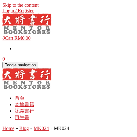
Skip to the content
Login / Register
0
Cart
RM0.00
0
Toggle navigation
首頁
本地書籍
認識書行
再生書
Home
»
Blog
»
MK024
» MK024