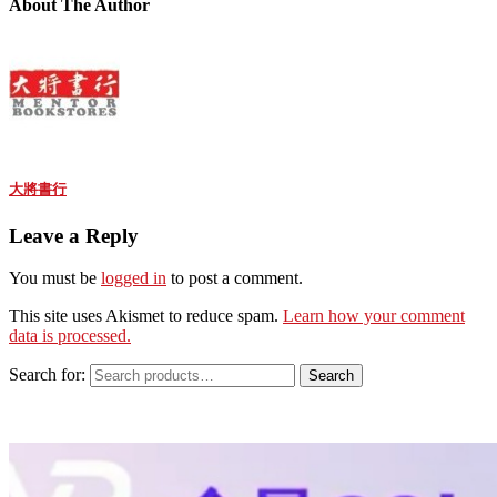
About The Author
大將書行
Leave a Reply
You must be
logged in
to post a comment.
This site uses Akismet to reduce spam.
Learn how your comment
data is processed.
Search for:
Search