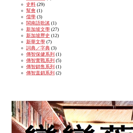
史料
(29)
幫會
(1)
儒學
(3)
閩南語歌謠
(1)
新加坡文學
(27)
新加坡歷史
(12)
新華文學
(7)
詞典／字典
(3)
傳智保健系列
(1)
傳智實戰系列
(5)
傳智銷售系列
(1)
傳智直銷系列
(2)