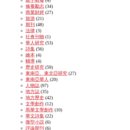
親子教養
(4)
修養勵志
(34)
商業財經
(27)
旅游
(21)
期刊
(48)
法律
(3)
社會刊物
(1)
華人研究
(53)
詩集
(56)
繪本
(4)
輔導
(4)
歷史研究
(59)
東南亞、東北亞研究
(27)
東南亞華人
(20)
人物誌
(97)
地方誌
(35)
地方歷史
(42)
文學創作
(12)
馬華文學創作
(10)
華文詩集
(22)
微型小説
(6)
評論期刊
(6)