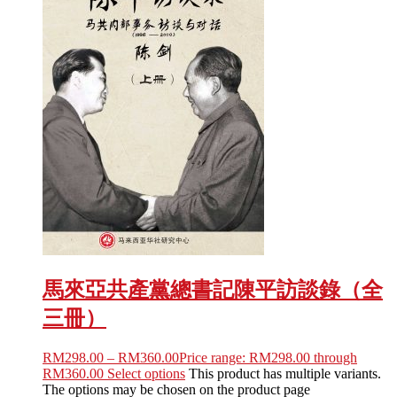
馬來亞共產黨總書記陳平訪談錄（全
三冊）
RM
298.00
–
RM
360.00
Price range: RM298.00 through
RM360.00
Select options
This product has multiple variants.
The options may be chosen on the product page