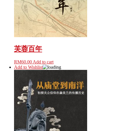
芙蓉百年
RM
60.00
Add to cart
Add to Wishlist