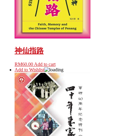
神仙指路
RM
60.00
Add to cart
Add to Wishlist