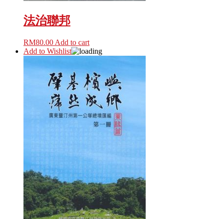
法治聯邦
RM
80.00
Add to cart
Add to Wishlist