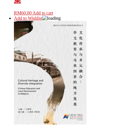
集
RM
60.00
Add to cart
Add to Wishlist