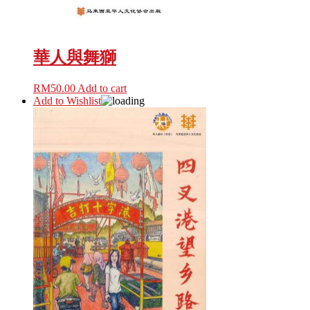
華人與舞獅
RM
50.00
Add to cart
Add to Wishlist