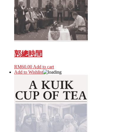
郭總時間
RM
60.00
Add to cart
Add to Wishlist