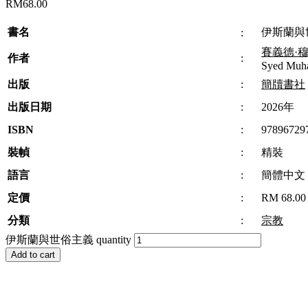
RM
68.00
書名
伊斯蘭與
:
賽義德·
作者
:
Syed Muha
出版
:
簡牘書社
出版日期
:
2026年
ISBN
:
97896729
裝幀
:
精裝
語言
:
簡體中文
定價
:
RM 68.00
分類
:
宗教
伊斯蘭與世俗主義 quantity
Add to cart