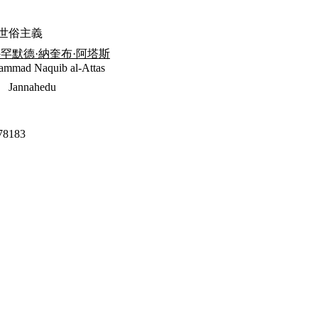
世俗主義
穆罕默德·納奎布·阿塔斯
mmad Naquib al-Attas
Jannahedu
78183