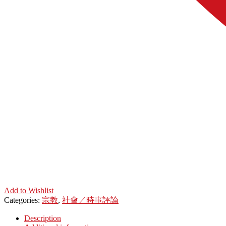
Add to Wishlist
Categories:
宗教
,
社會／時事評論
Description