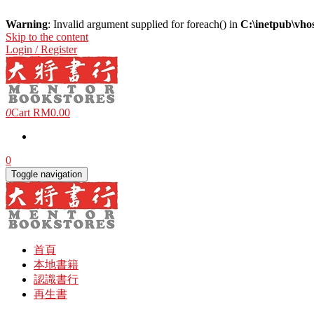
Warning
: Invalid argument supplied for foreach() in
C:\inetpub\vho
Skip to the content
Login / Register
0
Cart
RM0.00
0
Toggle navigation
首頁
本地書籍
認識書行
再生書