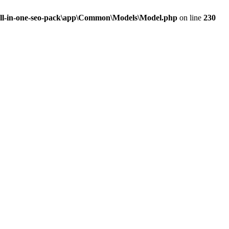
\all-in-one-seo-pack\app\Common\Models\Model.php
on line
230