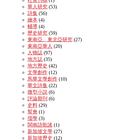
社會刊物
(1)
華人研究
(53)
詩集
(56)
繪本
(4)
輔導
(4)
歷史研究
(59)
東南亞、東北亞研究
(27)
東南亞華人
(20)
人物誌
(97)
地方誌
(35)
地方歷史
(42)
文學創作
(12)
馬華文學創作
(10)
華文詩集
(22)
微型小説
(6)
評論期刊
(6)
史料
(29)
幫會
(1)
儒學
(3)
閩南語歌謠
(1)
新加坡文學
(27)
新加坡歷史
(12)