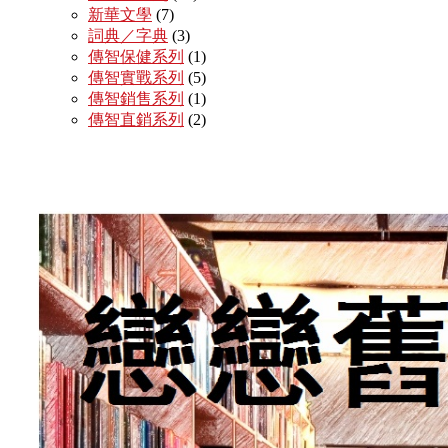
新華文學
(7)
詞典／字典
(3)
傳智保健系列
(1)
傳智實戰系列
(5)
傳智銷售系列
(1)
傳智直銷系列
(2)