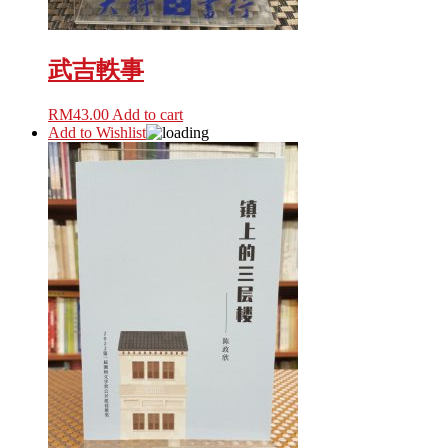
武吉軼事
RM
43.00
Add to cart
Add to Wishlist