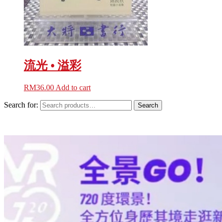
流光 • 溢彩
RM
36.00
Add to cart
Search for:
Search