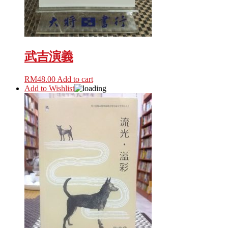
武吉演義
RM
48.00
Add to cart
Add to Wishlist