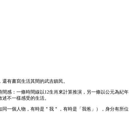
。
，還有書寫生活其間的武吉鎮民。
時間感：一條時間線以12生肖來計算推演，另一條以公元為紀年
敘述不一樣感受的生活。
如同一個人物，有時是＂我＂，有時是「我爸」），身分有所位