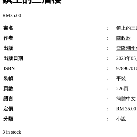
RM
35.00
書名
鎮上的三
:
作者
:
陳政欣
出版
:
雪隆潮州
出版日期
:
2023年0
ISBN
:
97896701
裝幀
:
平裝
頁數
:
226頁
語言
:
簡體中文
定價
:
RM 35.00
分類
:
小說
3 in stock