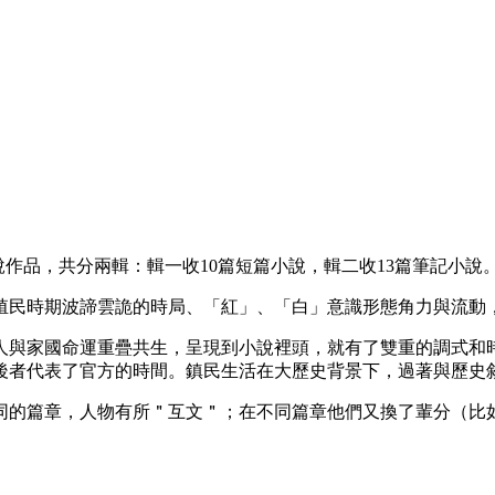
欣的小說作品，共分兩輯：輯一收10篇短篇小說，輯二收13篇筆記小說
殖民時期波諦雲詭的時局、「紅」、「白」意識形態角力與流動
個人與家國命運重疊共生，呈現到小說裡頭，就有了雙重的調式和
，後者代表了官方的時間。鎮民生活在大歷史背景下，過著與歷史
同的篇章，人物有所＂互文＂；在不同篇章他們又換了輩分（比