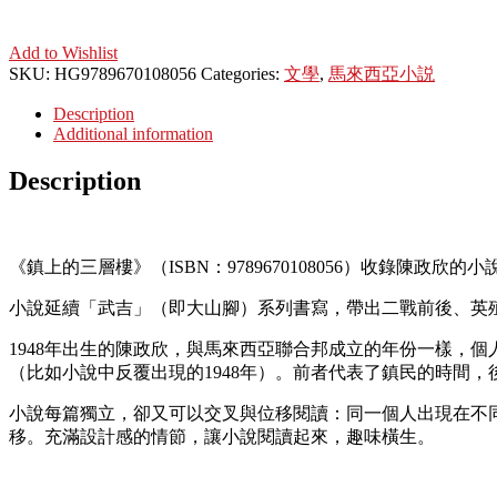
Add to Wishlist
SKU:
HG9789670108056
Categories:
文學
,
馬來西亞小説
Description
Additional information
Description
《鎮上的三層樓》（ISBN：9789670108056）收錄陳政
小說延續「武吉」（即大山腳）系列書寫，帶出二戰前後、英
1948年出生的陳政欣，與馬來西亞聯合邦成立的年份一樣，
（比如小說中反覆出現的1948年）。前者代表了鎮民的時間
小說每篇獨立，卻又可以交叉與位移閱讀：同一個人出現在不
移。充滿設計感的情節，讓小說閱讀起來，趣味橫生。