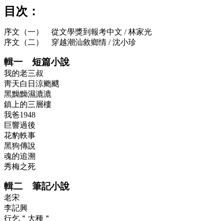
目次：
序文（一） 從文學獎到報考中文 / 林家光
序文（二） 穿越潮汕敘鄉情 / 沈小珍
輯一 短篇小說
我的老三叔
靑天白日涼颮颼
黑黝黝濕漉漉
鎮上的三層樓
我爸1948
巨響過後
花豹軼事
黑狗傳說
魂的追溯
秀梅之死
輯二 筆記小說
老宋
李記興
行乞＂大種＂