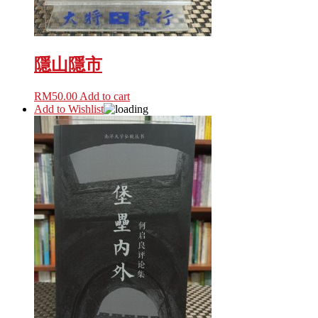
隱山隱市
RM
50.00
Add to cart
Add to Wishlist