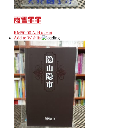
雨雪霏霏
RM
50.00
Add to cart
Add to Wishlist