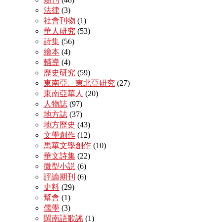
法律
(3)
社會刊物
(1)
華人研究
(53)
詩集
(56)
繪本
(4)
輔導
(4)
歷史研究
(59)
東南亞、東北亞研究
(27)
東南亞華人
(20)
人物誌
(97)
地方誌
(37)
地方歷史
(43)
文學創作
(12)
馬華文學創作
(10)
華文詩集
(22)
微型小説
(6)
評論期刊
(6)
史料
(29)
幫會
(1)
儒學
(3)
閩南語歌謠
(1)