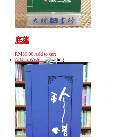
底蘊
RM
30.00
Add to cart
Add to Wishlist