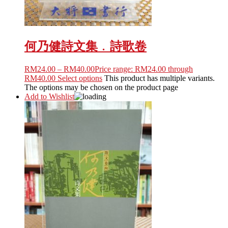
何乃健詩文集﹒詩歌卷
RM
24.00
–
RM
40.00
Price range: RM24.00 through
RM40.00
Select options
This product has multiple variants.
The options may be chosen on the product page
Add to Wishlist