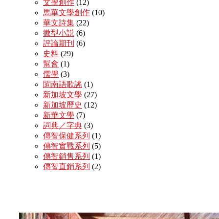
文學創作
(12)
馬華文學創作
(10)
華文詩集
(22)
微型小説
(6)
評論期刊
(6)
史料
(29)
幫會
(1)
儒學
(3)
閩南語歌謠
(1)
新加坡文學
(27)
新加坡歷史
(12)
新華文學
(7)
詞典／字典
(3)
傳智保健系列
(1)
傳智實戰系列
(5)
傳智銷售系列
(1)
傳智直銷系列
(2)