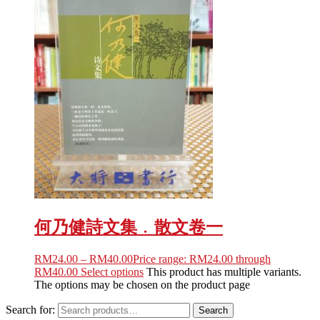
何乃健詩文集﹒散文卷一
RM
24.00
–
RM
40.00
Price range: RM24.00 through
RM40.00
Select options
This product has multiple variants.
The options may be chosen on the product page
Search for:
Search