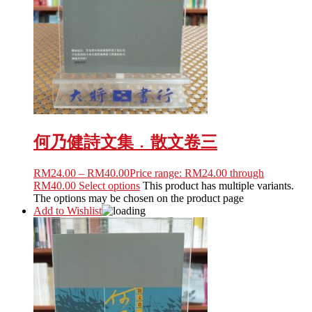
何乃健詩文集﹒散文卷三
RM
24.00
–
RM
40.00
Price range: RM24.00 through
RM40.00
Select options
This product has multiple variants.
The options may be chosen on the product page
Add to Wishlist