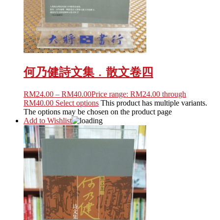
何乃健詩文集﹒散文卷四
RM
24.00
–
RM
40.00
Price range: RM24.00 through
RM40.00
Select options
This product has multiple variants.
The options may be chosen on the product page
Add to Wishlist