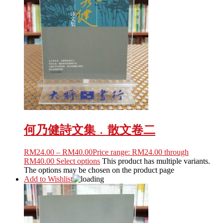
何乃健詩文集﹒散文卷二
RM
24.00
–
RM
40.00
Price range: RM24.00 through
RM40.00
Select options
This product has multiple variants.
The options may be chosen on the product page
Add to Wishlist