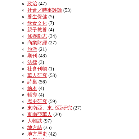
政治
(47)
社會／時事評論
(53)
養生保健
(5)
飲食文化
(7)
親子教養
(4)
修養勵志
(34)
商業財經
(27)
旅游
(21)
期刊
(48)
法律
(3)
社會刊物
(1)
華人研究
(53)
詩集
(56)
繪本
(4)
輔導
(4)
歷史研究
(59)
東南亞、東北亞研究
(27)
東南亞華人
(20)
人物誌
(97)
地方誌
(35)
地方歷史
(42)