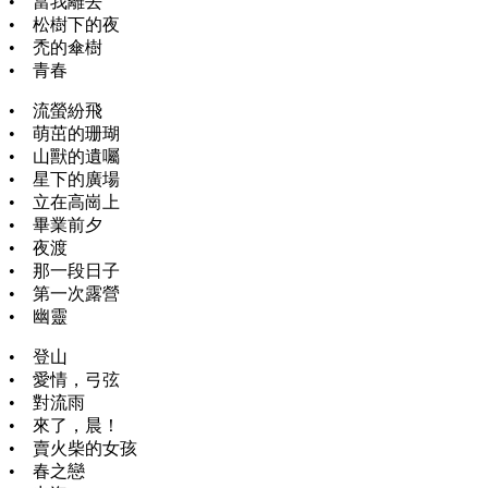
• 當我離去
• 松樹下的夜
• 禿的傘樹
• 青春
• 流螢紛飛
• 萌茁的珊瑚
• 山獸的遺囑
• 星下的廣場
• 立在高崗上
• 畢業前夕
• 夜渡
• 那一段日子
• 第一次露營
• 幽靈
• 登山
• 愛情，弓弦
• 對流雨
• 來了，晨！
• 賣火柴的女孩
• 春之戀