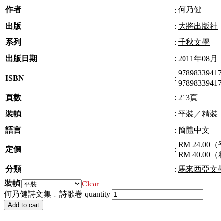
作者
何乃健
:
出版
:
大將出版社
系列
:
千秋文學
出版日期
:
2011年08月
97898339
ISBN
:
97898339
頁數
:
213頁
裝幀
:
平裝／精裝
語言
:
簡體中文
RM 24.00
定價
:
RM 40.00
分類
:
馬來西亞文
裝幀
Clear
何乃健詩文集﹒詩歌卷 quantity
Add to cart