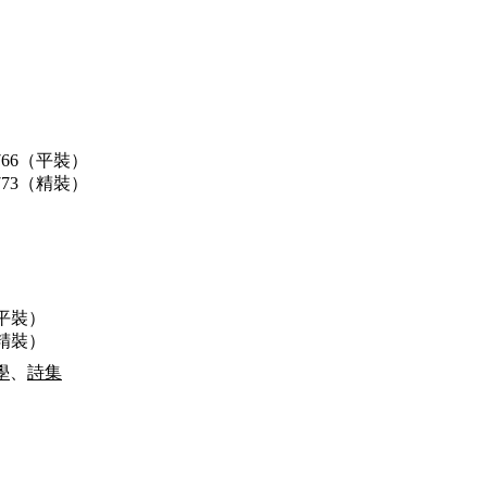
41766（平裝）
41773（精裝）
（平裝）
（精裝）
學
、
詩集