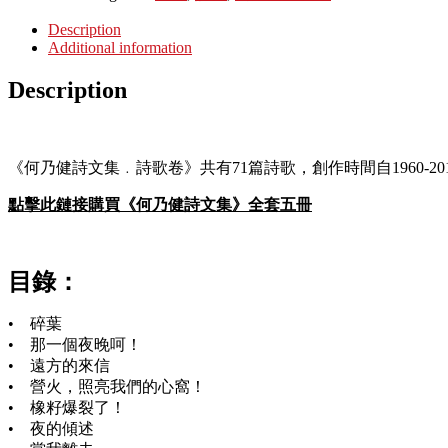
Description
Additional information
Description
《何乃健詩文集﹒詩歌卷》共有71篇詩歌，創作時間自1960-20
點擊此鏈接購買《何乃健詩文集》全套五冊
目錄：
• 碎葉
• 那一個夜晚呵！
• 遠方的來信
• 營火，照亮我們的心窩！
• 橡籽爆裂了！
• 夜的傾述