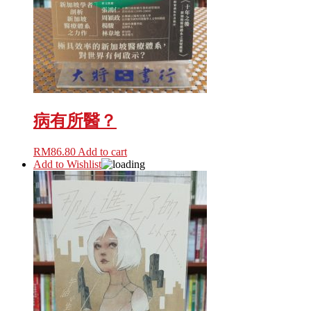
病有所醫？
RM
86.80
Add to cart
Add to Wishlist