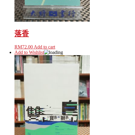
落香
RM
72.00
Add to cart
Add to Wishlist