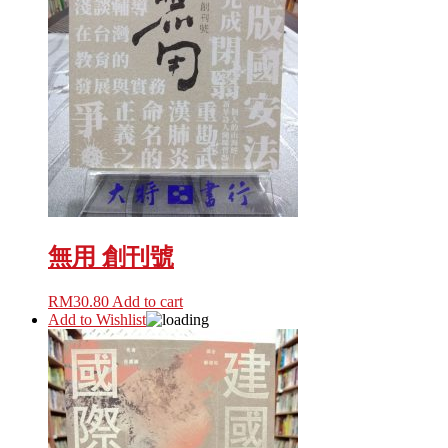
無用 創刊號
RM
30.80
Add to cart
Add to Wishlist