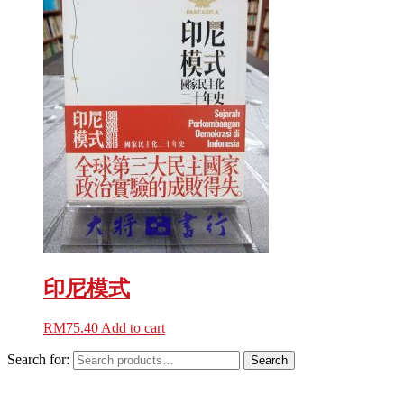
印尼模式
RM
75.40
Add to cart
Search for:
Search