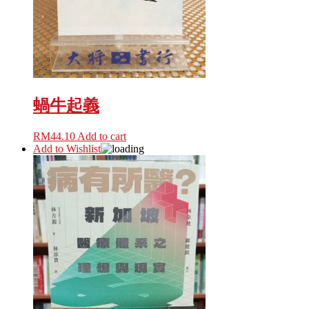
蝸牛起義
RM
44.10
Add to cart
Add to Wishlist