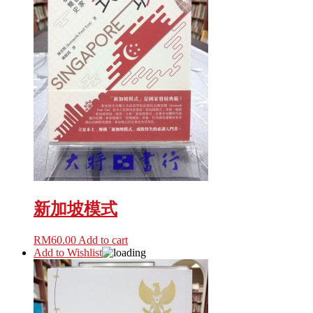
新加坡模式
RM
60.00
Add to cart
Add to Wishlist