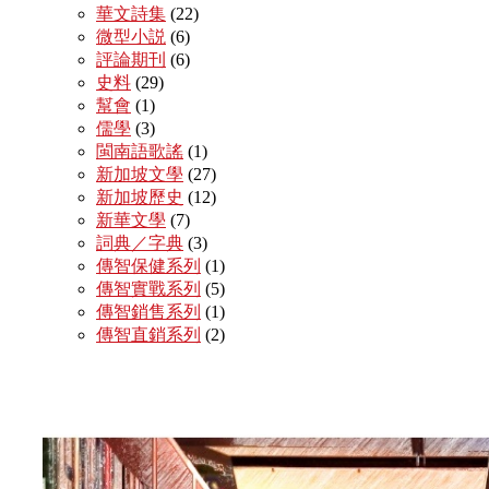
華文詩集
(22)
微型小説
(6)
評論期刊
(6)
史料
(29)
幫會
(1)
儒學
(3)
閩南語歌謠
(1)
新加坡文學
(27)
新加坡歷史
(12)
新華文學
(7)
詞典／字典
(3)
傳智保健系列
(1)
傳智實戰系列
(5)
傳智銷售系列
(1)
傳智直銷系列
(2)