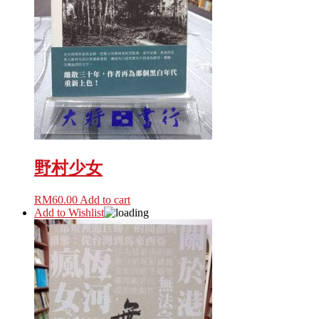
野村少女
RM
60.00
Add to cart
Add to Wishlist