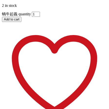
2 in stock
蝸牛起義 quantity
Add to cart