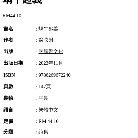
RM
44.10
書名
蝸牛起義
:
作者
翁弦尉
:
出版
季風帶文化
:
出版日期
2023年11月
:
ISBN
:
9786269672240
頁數
147頁
:
裝幀
平裝
:
語言
繁體中文
:
定價
:
RM 44.10
分類
:
詩集