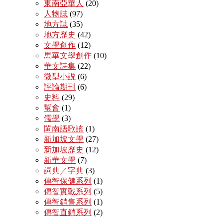
東南亞華人
(20)
人物誌
(97)
地方誌
(35)
地方歷史
(42)
文學創作
(12)
馬華文學創作
(10)
華文詩集
(22)
微型小説
(6)
評論期刊
(6)
史料
(29)
幫會
(1)
儒學
(3)
閩南語歌謠
(1)
新加坡文學
(27)
新加坡歷史
(12)
新華文學
(7)
詞典／字典
(3)
傳智保健系列
(1)
傳智實戰系列
(5)
傳智銷售系列
(1)
傳智直銷系列
(2)