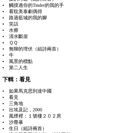
• 觸摸過你的Tinder的我的手
• 看耽美泰劇偶得
• 路過藍城的我的腳
• 笑話
• 水療
• 清水斷崖
• ＱＱ
• 無聊的埋伏（組詩兩首）
• 牛
• 風景的標點
• 第二人生
下輯：看見
• 如果馬克思到達中國
• 看見
• 三角地
• 出埃及記，2000
• 風煙裡：１號樓２０２房
• 沙塵暴
• 生日（組詩兩首）