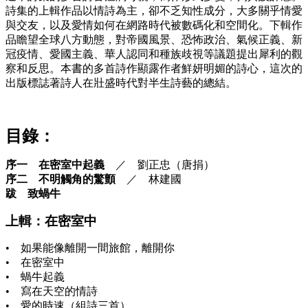
詩集的上輯作品以情詩為主，卻不乏知性成分，大多關乎情愛
與交友，以及愛情如何在網路時代被數碼化和空間化。下輯作
品瞻望全球八方動態，對帝國風景、恐怖政治、氣候正義、新
冠疫情、愛國主義、華人認同和種族歧視等議題提出犀利的觀
察和反思。本書的多首詩作顯露作者鮮妍明媚的詩心，這次的
出版標誌著詩人在壯盛時代對半生詩藝的總結。
目錄：
序一 在密室中起義
／ 劉正忠（唐捐）
序二 不明觸角的驚顫
／ 林建國
跋 致蝸牛
上輯：在密室中
• 如果能像離開一間旅館，離開你
• 在密室中
• 蝸牛起義
• 寫在天空的情詩
• 愛的時速（組詩三首）