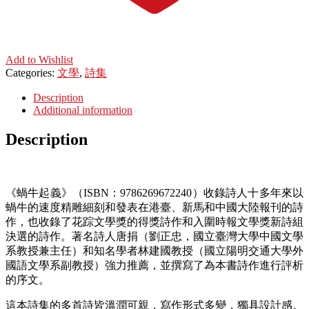
Add to Wishlist
Categories:
文學
,
詩集
Description
Additional information
Description
《蝸牛起義》（ISBN：9786269672240）收錄詩人十多年來以
蝸牛的速度精雕細刻和發表在港臺、新馬和中國大陸報刊的詩
作，也收錄了花踪文學獎的得獎詩作和入圍時報文學獎新詩組
決選的詩作。著名詩人唐捐（劉正忠，國立臺灣大學中國文學
系教授兼主任）和知名學者林建國教授（國立陽明交通大學外
國語文學系副教授）強力推薦，並撰寫了為本書詩作進行評析
的序文。
這本詩集的多首詩皆溫潤可親，寫作形式多變，獨具設計感。