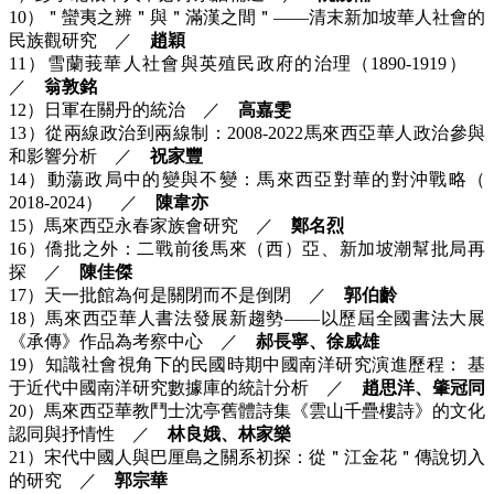
10）＂蠻夷之辨＂與＂滿漢之間＂——清末新加坡華人社會的
民族觀研究 ／
趙穎
11）雪蘭莪華人社會與英殖民政府的治理（1890-1919）
／
翁敦銘
12）日軍在關丹的統治 ／
高嘉雯
13）從兩線政治到兩線制：2008-2022馬來西亞華人政治參與
和影響分析 ／
祝家豐
14）動蕩政局中的變與不變：馬來西亞對華的對沖戰略（
2018-2024） ／
陳韋亦
15）馬來西亞永春家族會研究 ／
鄭名烈
16）僑批之外：二戰前後馬來（西）亞、新加坡潮幫批局再
探 ／
陳佳傑
17）天一批館為何是關閉而不是倒閉 ／
郭伯齡
18）馬來西亞華人書法發展新趨勢——以歷屆全國書法大展
《承傳》作品為考察中心 ／
郝長寧、徐威雄
19）知識社會視角下的民國時期中國南洋研究演進歷程： 基
于近代中國南洋研究數據庫的統計分析 ／
趙思洋、肇冠同
20）馬來西亞華教鬥士沈亭舊體詩集《雲山千疊樓詩》的文化
認同與抒情性 ／
林良娥、林家樂
21）宋代中國人與巴厘島之關系初探：從＂江金花＂傳說切入
的研究 ／
郭宗華