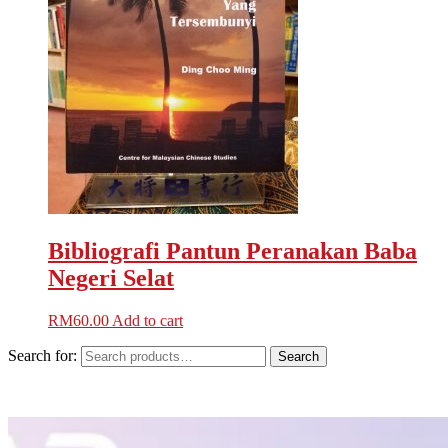
Bibliografi Pantun Peranakan Baba
Negeri Selat
RM
60.00
Add to cart
Search for:
Search