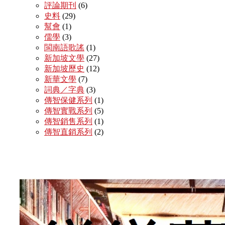
評論期刊
(6)
史料
(29)
幫會
(1)
儒學
(3)
閩南語歌謠
(1)
新加坡文學
(27)
新加坡歷史
(12)
新華文學
(7)
詞典／字典
(3)
傳智保健系列
(1)
傳智實戰系列
(5)
傳智銷售系列
(1)
傳智直銷系列
(2)