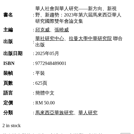
華人社會與華人研究——新方向、新視
書名
:
野、新趨勢：2023年第六屆馬來西亞華人
研究國際雙年會論文集
主編
:
邱克威
、
張曉威
華社研究中心
、
拉曼大學中華研究院
聯合
出版
:
出版
出版日期
:
2025年05月
ISBN
:
9772948489001
裝幀
:
平裝
頁數
:
625頁
語言
:
簡體中文
定價
:
RM 50.00
分類
:
馬來西亞華族研究
、
華人研究
2 in stock