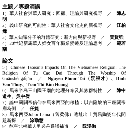
主題／專題演講
1）華人社會與華人研究：回顧、理論與研究視野 ／
陳志
明
2）義山研究的可能性：華人社會文化史的新視野 ／
江柏
煒
3）華人知識分子的群體研究：新方向與新視野 ／
黃賢強
4）20世紀新馬華人婦女百年職業變遷及理論思考 ／
範若
蘭
論文
5）Chinese Taoism’s Impacts On The Vietnamese Religion: The
Religion Of Tu Cao Dai Through The Worship Of
Guānshèngdìjūn ／
Nguyen Phuoc Tai（阮福才）、Dinh
Van Thuy、Tran Thi Kim Hoang
6）馬來半島三山國王廟的地理分布及其族群特性 ／
陳中
道生、吳中傑
7）論中國關帝信仰在馬來西亞的移植：以吉隆坡的三座關帝
廟為例 ／
任婕
8）馬來西亞Johor Lama（舊柔佛）遺址出土貿易陶瓷年代問
題新探 ／
涂勤慧
9）彭亨北根華人甲必丹系譜補遺 ／
阮湧俰