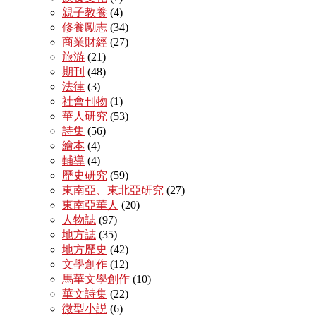
親子教養
(4)
修養勵志
(34)
商業財經
(27)
旅游
(21)
期刊
(48)
法律
(3)
社會刊物
(1)
華人研究
(53)
詩集
(56)
繪本
(4)
輔導
(4)
歷史研究
(59)
東南亞、東北亞研究
(27)
東南亞華人
(20)
人物誌
(97)
地方誌
(35)
地方歷史
(42)
文學創作
(12)
馬華文學創作
(10)
華文詩集
(22)
微型小説
(6)