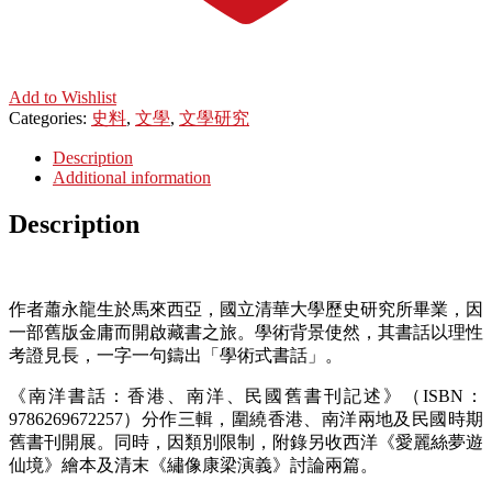
Add to Wishlist
Categories:
史料
,
文學
,
文學研究
Description
Additional information
Description
作者蕭永龍生於馬來西亞，國立清華大學歷史研究所畢業，因
一部舊版金庸而開啟藏書之旅。學術背景使然，其書話以理性
考證見長，一字一句鑄出「學術式書話」。
《南洋書話：香港、南洋、民國舊書刊記述》（ISBN：
9786269672257）分作三輯，圍繞香港、南洋兩地及民國時期
舊書刊開展。同時，因類別限制，附錄另收西洋《愛麗絲夢遊
仙境》繪本及清末《繡像康梁演義》討論兩篇。