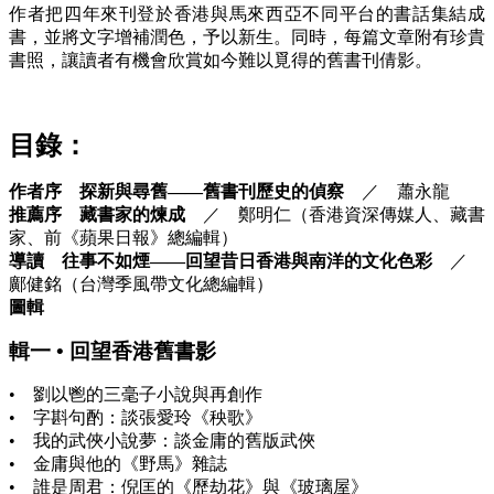
作者把四年來刊登於香港與馬來西亞不同平台的書話集結成
書，並將文字增補潤色，予以新生。同時，每篇文章附有珍貴
書照，讓讀者有機會欣賞如今難以覓得的舊書刊倩影。
目錄：
作者序 探新與尋舊——舊書刊歷史的偵察
／ 蕭永龍
推薦序 藏書家的煉成
／ 鄭明仁（香港資深傳媒人、藏書
家、前《蘋果日報》總編輯）
導讀 往事不如煙——回望昔日香港與南洋的文化色彩
／
鄺健銘（台灣季風帶文化總編輯）
圖輯
輯一 • 回望香港舊書影
• 劉以鬯的三毫子小說與再創作
• 字斟句酌：談張愛玲《秧歌》
• 我的武俠小說夢：談金庸的舊版武俠
• 金庸與他的《野馬》雜誌
• 誰是周君：倪匡的《歷劫花》與《玻璃屋》