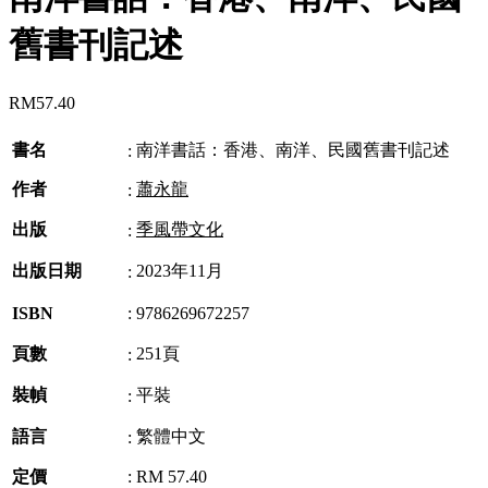
舊書刊記述
RM
57.40
書名
南洋書話：香港、南洋、民國舊書刊記述
:
作者
蕭永龍
:
出版
季風帶文化
:
出版日期
2023年11月
:
ISBN
:
9786269672257
頁數
251頁
:
裝幀
平裝
:
語言
繁體中文
:
定價
:
RM 57.40