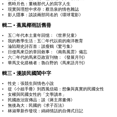
• 舊時月色：董橋那代人的寫字人生
• 現實與理想中求存：蔡浩泉的情色雜誌
• 影人隱事：談談兩部同名的《環球電影》
輯二 • 蕉風椰雨話舊冊
• 五〇年代本土童年回憶：《世界兒童》
• 我的教學生活：五〇年代以前的南洋教育
• 淪陷期史詩百首：談瘦鶴《驚弓集》
• 日侵馬來亞的章回敘事：《南島風雲》備忘
• 六〇年代的馬來亞政宣刊物：《發展月刊》
• 華馬文化搭橋者：魯白野的《馬來語月刊》
輯三 • 漫談民國閨中字
• 性史：張競生與情色小說
• 從《小姐手冊》到西風信箱：想像與真實的民國女性
• 女權與民國女性的「文學讀本」
• 民國政治宣傳品：談《蔣主席畫傳》
• 無後為大：民國的《求子百法》
• 林淑華新作發現：綿綿情話的自傳式日記