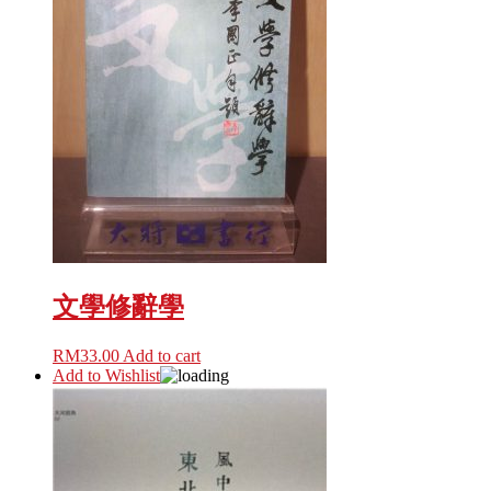
文學修辭學
RM
33.00
Add to cart
Add to Wishlist