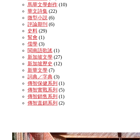
馬華文學創作
(10)
華文詩集
(22)
微型小説
(6)
評論期刊
(6)
史料
(29)
幫會
(1)
儒學
(3)
閩南語歌謠
(1)
新加坡文學
(27)
新加坡歷史
(12)
新華文學
(7)
詞典／字典
(3)
傳智保健系列
(1)
傳智實戰系列
(5)
傳智銷售系列
(1)
傳智直銷系列
(2)