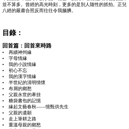
並不算多。曾經的高光時刻，更多的是別人隨性的抓拍。正兒
八經的嚴肅合照反而往往令我腼腆。
目錄：
回首篇：回首來時路
• 再續神州緣
• 字母情緣
• 我的小說情緣
• 初心不忘
• 我的漢字情緣
• 半世紀的清明情懷
• 布屑的鄉愁
• 父親永世的牽挂
• 糖袋書包的記憶
• 緣起文藝春秋——憶甄供先生
• 父親的遺願
• 走上筆耕之路
• 重溫母親的鄉愁