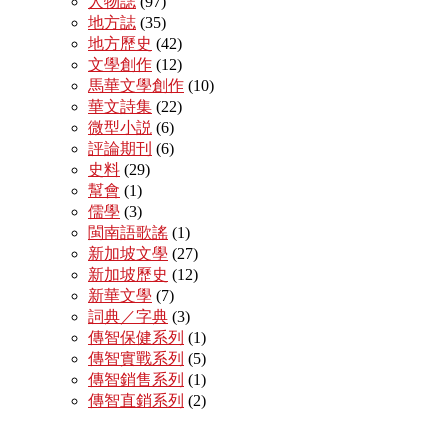
人物誌
(97)
地方誌
(35)
地方歷史
(42)
文學創作
(12)
馬華文學創作
(10)
華文詩集
(22)
微型小説
(6)
評論期刊
(6)
史料
(29)
幫會
(1)
儒學
(3)
閩南語歌謠
(1)
新加坡文學
(27)
新加坡歷史
(12)
新華文學
(7)
詞典／字典
(3)
傳智保健系列
(1)
傳智實戰系列
(5)
傳智銷售系列
(1)
傳智直銷系列
(2)