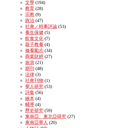
文學
(194)
教育
(28)
宗教
(9)
政治
(47)
社會／時事評論
(53)
養生保健
(5)
飲食文化
(7)
親子教養
(4)
修養勵志
(34)
商業財經
(27)
旅游
(21)
期刊
(48)
法律
(3)
社會刊物
(1)
華人研究
(53)
詩集
(56)
繪本
(4)
輔導
(4)
歷史研究
(59)
東南亞、東北亞研究
(27)
東南亞華人
(20)