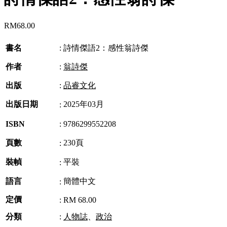
RM
68.00
書名
:
詩情傑語2：感性翁詩傑
作者
:
翁詩傑
出版
:
品睿文化
出版日期
2025年03月
:
ISBN
:
9786299552208
頁數
230頁
:
裝幀
平裝
:
語言
簡體中文
:
定價
:
RM 68.00
分類
:
人物誌
、
政治