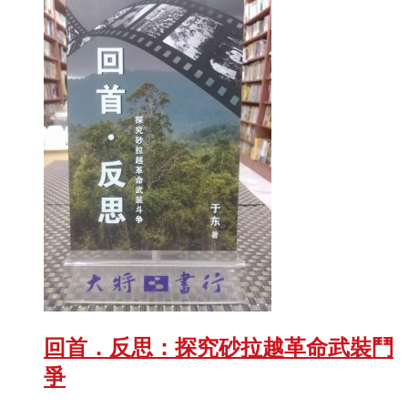
回首．反思：探究砂拉越革命武裝鬥
爭