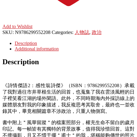
Add to Wishlist
SKU:
N9786299552208
Categories:
人物誌
,
政治
Description
Additional information
Description
《詩情傑語2：感性翁詩傑》（ISBN：9786299552208）承載
了我對過往市井草根生活的回首，也蒐集了我在雲淡風輕的日
子裡笑看江湖的場外閑語。此外，不同時期海內外採訪線上的
媒體朋友對我的印象描述，我反複思考其取舍，最終也一並收
錄其中，畢竟相關篇章不涉政治，只重人物側寫。
書中附上＂風華留蹤＂的檔案照部分，權充生命不留白的歲月
印記。每一幀皆有其獨特的背景故事，值得我珍惜回首。這對
不擅攝影，且又不慣于擺＂甫士＂的我，堪稱能夠傳世的照片