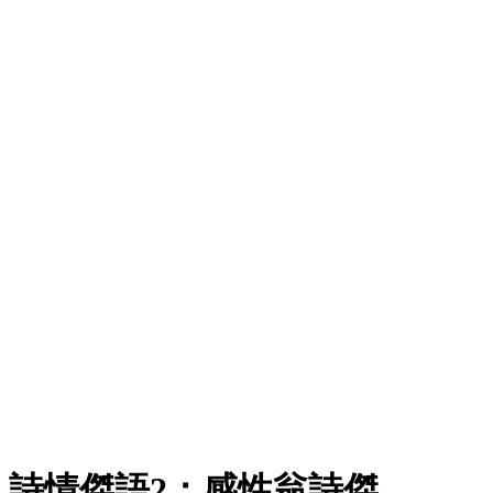
詩情傑語2：感性翁詩傑