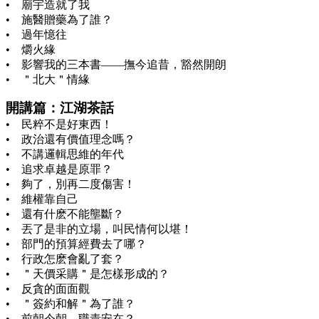
• 廟宇造就了我
• 施醫贈藥為了誰？
• 過年憶往
• 爝火緣
• 影響我的三本書——撫今追昔，豁然開朗
• ＂北大＂情緣
開講篇：江湖茶話
• 民粹不是好東西！
• 政治還有價值理念嗎？
• 不講邏輯思維的年代
• 追求卓越是原罪？
• 夠了，別再二度傷害！
• 維權靠自己
• 還有什麽不能壟斷？
• 丟了是非的立場，叫民情何以堪！
• 部門的預算經費去了哪？
• 行政怎麽會亂了套？
• ＂天價采購＂是怎樣形成的？
• 反貪的面面觀
• ＂簽約和解＂為了誰？
• 前朝今朝 職責安在？