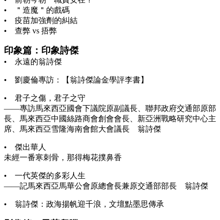
• ＂造魔＂的戲碼
• 疫苗加強劑的糾結
• 查弊 vs 捂弊
印象篇：印象詩傑
• 永遠的翁詩傑
• 劉慶倫專訪：【翁詩傑論金學評李書】
• 君子之傷，君子之守
——專訪馬來西亞國會下議院原副議長、聯邦政府交通部原部
長、馬來西亞中國絲路商會創會會長、新亞洲戰略研究中心主
席、馬來西亞雪隆海南會館大會議長 翁詩傑
• 傑出華人
未經一番寒刺骨，那得梅花撲鼻香
• 一代英傑的多彩人生
——記馬來西亞馬華公會原總會長兼原交通部部長 翁詩傑
• 翁詩傑：政海揚帆迎千浪，文壇點墨思傳承