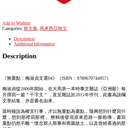
Add to Wishlist
Categories:
散文集
,
馬來西亞散文
Description
Additional information
Description
《無重點：梅淑貞文選04》（ISBN：9789670744957）
梅淑貞從2006年開始，在大馬第一本時事文雜誌《亞洲眼》每
月撰寫一篇＂千字文＂，直至雜誌於2011年停刊，此書為該欄
文章結集，亦是書名由來。
當時雖說為權宜行事，才以無重點為重點，隨興想到什麼寫什
麼，想到那裡寫那裡， 整輯後發現原來思路一脈相傳，書寫
重點仍然不離＂懷念斯人斯事和舊園故土，以及曾經看過的那