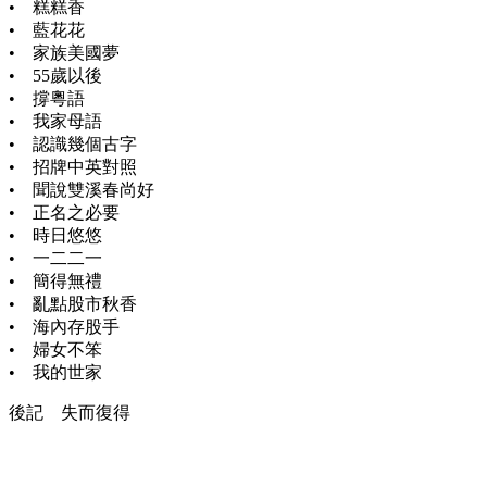
• 糕糕香
• 藍花花
• 家族美國夢
• 55歲以後
• 撐粵語
• 我家母語
• 認識幾個古字
• 招牌中英對照
• 聞說雙溪春尚好
• 正名之必要
• 時日悠悠
• 一二二一
• 簡得無禮
• 亂點股市秋香
• 海內存股手
• 婦女不笨
• 我的世家
後記 失而復得