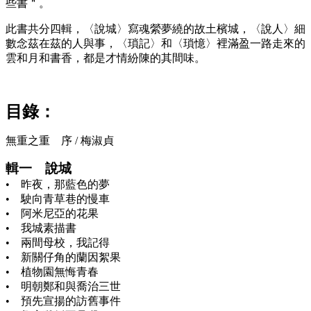
些書＂。
此書共分四輯，〈說城〉寫魂縈夢繞的故土檳城，〈說人〉細
數念茲在茲的人與事，〈瑣記〉和〈瑣憶〉裡滿盈一路走來的
雲和月和書香，都是才情紛陳的其間味。
目錄：
無重之重 序 / 梅淑貞
輯一 說城
• 昨夜，那藍色的夢
• 駛向青草巷的慢車
• 阿米尼亞的花果
• 我城素描書
• 兩間母校，我記得
• 新關仔角的蘭因絮果
• 植物園無悔青春
• 明朝鄭和與喬治三世
• 預先宣揚的訪舊事件