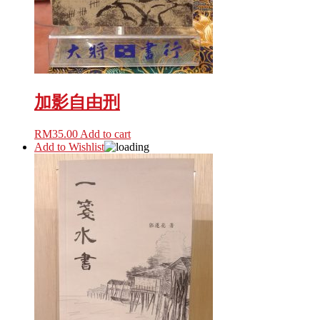
加影自由刑
RM
35.00
Add to cart
Add to Wishlist