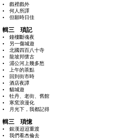
• 戲裡戲外
• 何人所譯
• 但願時日佳
輯三 瑣記
• 鐘樓斷魂夜
• 另一傷城遊
• 北國四百八十寺
• 龍坡邦懷古
• 湄公河上幾多愁
• 上午的茶點
• 回到街市時
• 酒店夜譚
• 貓城遊
• 牡丹、老街、舊館
• 寒窯浪漫化
• 月光下，我都記得
輯三 瑣憶
• 銀漢迢迢重渡
• 我們看杰倫去