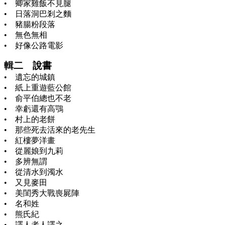
• 卿家雞飯不見腿
• 日落洞巴剎之麵
• 豬腸粉段落
• 無色無相
• 好像公路電影
輯二 說書
• 遺忘的城鎮
• 紙上重遊藍公館
• 俞平伯總也不老
• 幸虧還有高鶚
• 村上的老餅
• 那些死去活來的老先生
• 紅樓夢洋畫
• 從麗娘到九莉
• 多辨無謂
• 從清水到濁水
• 又見麥田
• 美閨秀大戰喪屍陣
• 名和姓
• 熊氏紀
• 譯人者人譯之