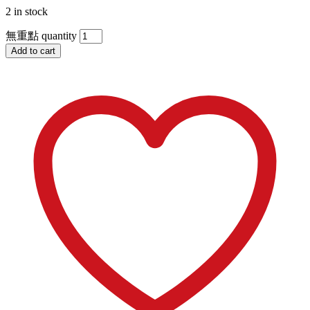
2 in stock
無重點 quantity
Add to cart