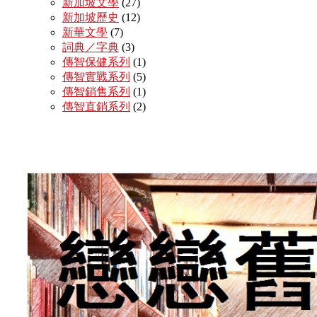
新加坡文學
(27)
新加坡歷史
(12)
新華文學
(7)
詞典／字典
(3)
傳智保健系列
(1)
傳智實戰系列
(5)
傳智銷售系列
(1)
傳智直銷系列
(2)