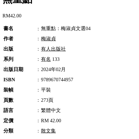
RM
42.00
書名
無重點：梅淑貞文選04
:
作者
:
梅淑貞
出版
:
有人出版社
系列
:
有名
133
出版日期
:
2024年02月
ISBN
:
9789670744957
裝幀
:
平裝
頁數
:
273頁
語言
:
繁體中文
定價
:
RM 42.00
分類
:
散文集