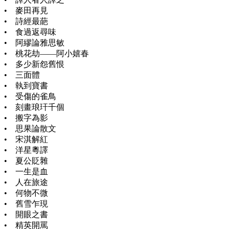
• 麥田再見
• 詩經最葩
• 食過返尋味
• 阿繆論雅思敏
• 桃花劫——阿小嬉春
• 多少新怨舊恨
• 三面體
• 執到寶書
• 受傷的雀鳥
• 刻畫琅玕千個
• 搬字為影
• 思果論散文
• 宋淇解紅
• 洋星粵譯
• 夏公貶雜
• 一生是血
• 人在旅途
• 何物不微
• 舊雪乍現
• 開眼之書
• 精英開罵