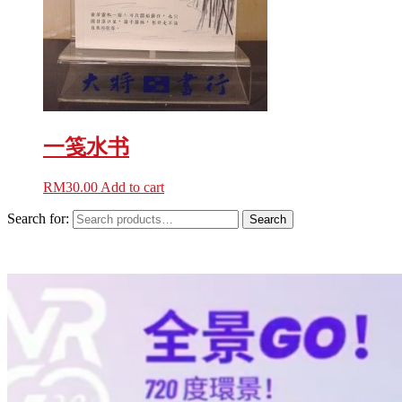
一笺水书
RM
30.00
Add to cart
Search for:
Search