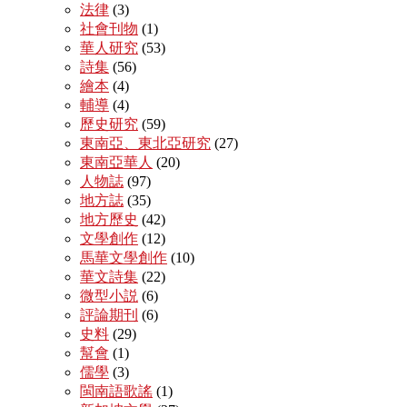
法律
(3)
社會刊物
(1)
華人研究
(53)
詩集
(56)
繪本
(4)
輔導
(4)
歷史研究
(59)
東南亞、東北亞研究
(27)
東南亞華人
(20)
人物誌
(97)
地方誌
(35)
地方歷史
(42)
文學創作
(12)
馬華文學創作
(10)
華文詩集
(22)
微型小説
(6)
評論期刊
(6)
史料
(29)
幫會
(1)
儒學
(3)
閩南語歌謠
(1)