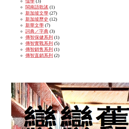
儒學
(3)
閩南語歌謠
(1)
新加坡文學
(27)
新加坡歷史
(12)
新華文學
(7)
詞典／字典
(3)
傳智保健系列
(1)
傳智實戰系列
(5)
傳智銷售系列
(1)
傳智直銷系列
(2)