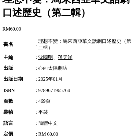
口述歷史（第二輯）
RM
60.00
理想不變：馬來西亞華文話劇口述歷史（第
書名
:
二輯）
主編
:
沈國明
、
孫天洋
出版
心向太陽劇坊
:
出版日期
2025年01月
:
ISBN
:
9789671965764
頁數
469頁
:
裝幀
平裝
:
語言
簡體中文
:
定價
:
RM 60.00