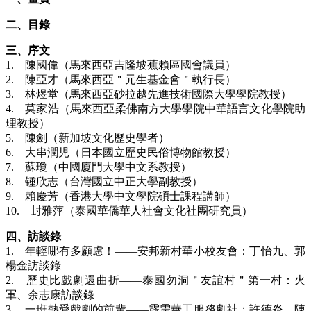
二、目錄
三、序文
1. 陳國偉（馬來西亞吉隆坡蕉賴區國會議員）
2. 陳亞才（馬來西亞＂元生基金會＂執行長）
3. 林煜堂（馬來西亞砂拉越先進技術國際大學學院教授）
4. 莫家浩（馬來西亞柔佛南方大學學院中華語言文化學院助
理教授）
5. 陳劍（新加坡文化歷史學者）
6. 大串潤児（日本國立歷史民俗博物館教授）
7. 蘇瓊（中國廈門大學中文系教授）
8. 锺欣志（台灣國立中正大學副教授）
9. 賴慶芳（香港大學中文學院碩士課程講師）
10. 封雅萍（泰國華僑華人社會文化社團研究員）
四、訪談錄
1. 年輕哪有多顧慮！——安邦新村華小校友會：丁怡九、郭
楊金訪談錄
2. 歷史比戲劇還曲折——泰國勿洞＂友誼村＂第一村：火
軍、余志康訪談錄
3. 一班熱愛戲劇的前輩——霹雳華工服務劇社：許德炎、陳