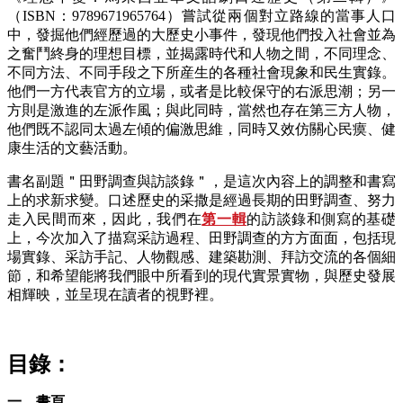
（ISBN：9789671965764）嘗試從兩個對立路線的當事人口
中，發掘他們經歷過的大歷史小事件，發現他們投入社會並為
之奮鬥終身的理想目標，並揭露時代和人物之間，不同理念、
不同方法、不同手段之下所産生的各種社會現象和民生實錄。
他們一方代表官方的立場，或者是比較保守的右派思潮；另一
方則是激進的左派作風；與此同時，當然也存在第三方人物，
他們既不認同太過左傾的偏激思維，同時又效仿關心民瘼、健
康生活的文藝活動。
書名副題＂田野調查與訪談錄＂，是這次內容上的調整和書寫
上的求新求變。口述歷史的采撒是經過長期的田野調查、努力
走入民間而來，因此，我們在
第一輯
的訪談錄和側寫的基礎
上，今次加入了描寫采訪過程、田野調查的方方面面，包括現
場實錄、采訪手記、人物觀感、建築勘測、拜訪交流的各個細
節，和希望能將我們眼中所看到的現代實景實物，與歷史發展
相輝映，並呈現在讀者的視野裡。
目錄：
一、畫頁