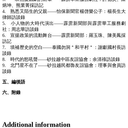
炳坤、熊業菁採訪記
4. 熟悉又陌生的父親——怡保新聞官楊啓樂公子：楊長生大
律師訪談錄
5. 小人物的大時代演出——霹雳新聞部與霹雳華工服務劇
社：周志華訪談錄
6. 宣揚政策的流動舞台——霹雳新聞部：羅玉珠、陳美鳳採
訪記
7. 填補歷史的空白——泰國勿洞＂和平村＂：謝獻國村長訪
談錄
8. 時代的怒吼聲——砂拉越中區友誼協會：余清祿訪談錄
9. 北鬥星不在了——砂拉越民都魯友誼協會：理事與會員訪
談錄
五、編後語
六、附錄
Additional information