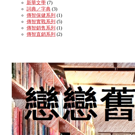
新華文學
(7)
詞典／字典
(3)
傳智保健系列
(1)
傳智實戰系列
(5)
傳智銷售系列
(1)
傳智直銷系列
(2)