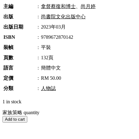
主編
:
拿督蔡復和博士
、
尚月婷
出版
:
尚書院文化出版中心
出版日期
:
2023年03月
ISBN
:
9789672870142
裝幀
:
平裝
頁數
:
132頁
語言
:
簡體中文
定價
:
RM 50.00
分類
:
人物誌
1 in stock
家族策略 quantity
Add to cart