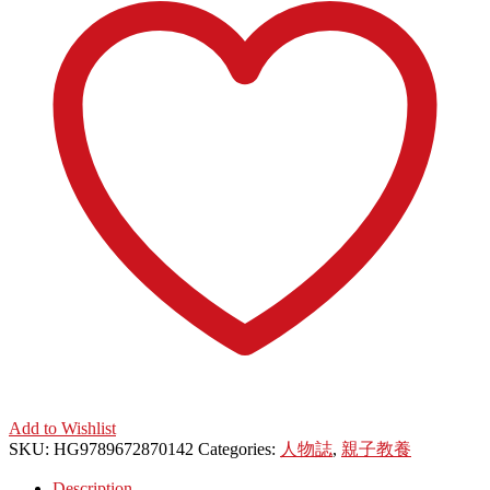
Add to Wishlist
SKU:
HG9789672870142
Categories:
人物誌
,
親子教養
Description