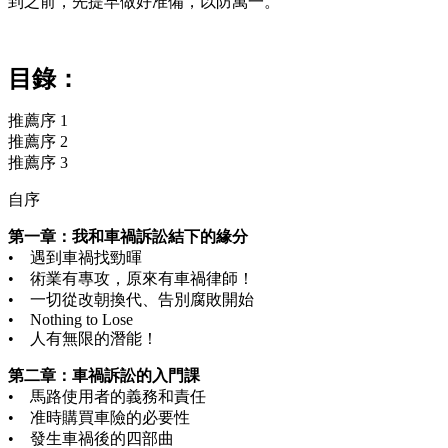
到之前，先提早做好准備，以防萬一。
目錄：
推薦序 1
推薦序 2
推薦序 3
自序
第一章：我和車禍訴訟結下的緣分
• 遇到車禍找勁暉
• 術業有專攻，原來有車禍律師！
• 一切從改朝換代、告別腐敗開始
• Nothing to Lose
• 人有無限的潛能！
第二章：車禍訴訟的入門課
• 馬路使用者的義務和責任
• 准時購買車險的必要性
• 發生車禍後的四部曲