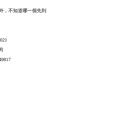
外，不知道哪一個先到
021
5月
49817