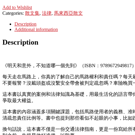
Add to Wishlist
Categories:
散文集
,
法律
,
馬來西亞散文
Description
Additional information
Description
《明天和意外，不知道哪一個先到》（ISBN：9789672949817
每天走在馬路上，你真的了解自己的馬路權利和責任嗎？每天
不要報警？沒戴頭盔或沒繫安全帶會被判定疏忽嗎？車險晚買
這本書以真實的案例和法律知識為基礎，用最生活化的語言帶
爭取最大權益。
這本書的內容涵蓋多項關鍵課題，包括馬路使用者的義務、准
清疏忽責任比例等。書中也提到那些看似不起眼的小事，比如
換句話說，這本書不僅是一份交通法律指南，更是一份寫給所