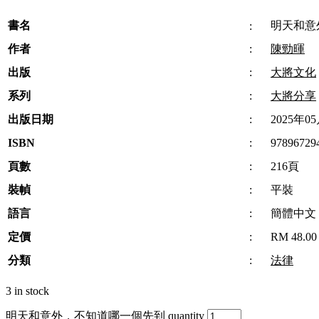
書名
明天和意
:
作者
:
陳勁暉
出版
:
大將文化
系列
:
大將分享
出版日期
:
2025年0
ISBN
:
97896729
頁數
:
216頁
裝幀
:
平裝
語言
:
簡體中文
定價
:
RM 48.00
分類
:
法律
3 in stock
明天和意外，不知道哪一個先到 quantity