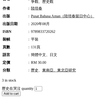
爭觀、歷史觀
作者
:
陸培春
出版
:
Pusat Bahasa Aman（陸培春留日中心）
出版日期
:
2020年08月
ISBN
:
9789833720262
裝幀
:
平裝
頁數
:
131頁
語言
:
簡體中文、日文
定價
:
RM 30.00
分類
:
歷史
、
東南亞、東北亞研究
3 in stock
歷史在哭泣 quantity
Add to cart