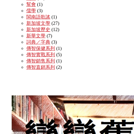
幫會
(1)
儒學
(3)
閩南語歌謠
(1)
新加坡文學
(27)
新加坡歷史
(12)
新華文學
(7)
詞典／字典
(3)
傳智保健系列
(1)
傳智實戰系列
(5)
傳智銷售系列
(1)
傳智直銷系列
(2)