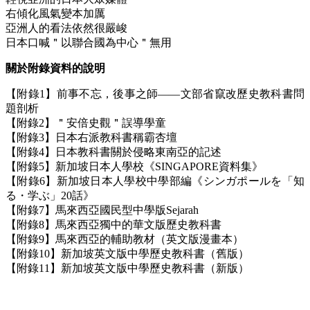
右傾化風氣變本加厲
亞洲人的看法依然很嚴峻
日本口喊＂以聯合國為中心＂無用
關於附錄資料的說明
【附錄1】前事不忘，後事之師——文部省竄改歷史教科書問
題剖析
【附錄2】＂安倍史觀＂誤導學童
【附錄3】日本右派教科書稱霸杏壇
【附錄4】日本教科書關於侵略東南亞的記述
【附錄5】新加坡日本人學校《SINGAPORE資料集》
【附錄6】新加坡日本人學校中學部編《シンガポールを「知
る・学ぶ」20話》
【附錄7】馬來西亞國民型中學版Sejarah
【附錄8】馬來西亞獨中的華文版歷史教科書
【附錄9】馬來西亞的輔助教材（英文版漫畫本）
【附錄10】新加坡英文版中學歷史教科書（舊版）
【附錄11】新加坡英文版中學歷史教科書（新版）