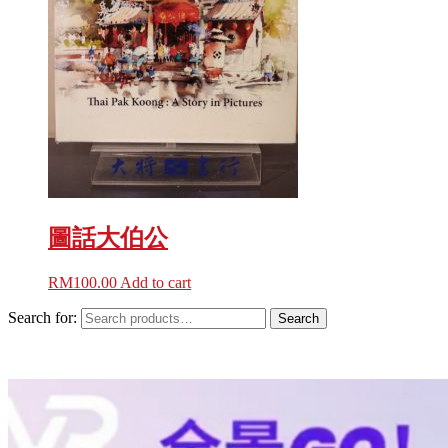
圖話大伯公
RM
100.00
Add to cart
Search for:
Search