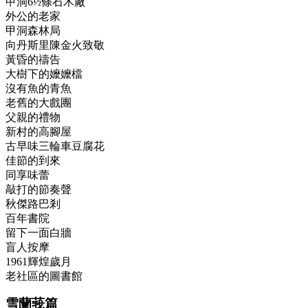
甲洞6½條石木廠
外公的老家
甲洞森林局
向丹斯里陳金火致敬
黃昏的禱告
大樹下的嬤嬤檔
沒有魚的青魚
老舊的大戲團
父親的禮物
新村的高腳屋
古早味三輪車豆腐花
佳節的到來
同享味蕾
敲打的節奏聲
秋傑路巴剎
百年書院
留下一面白牆
盲人按摩
1961輝煌歲月
老社區的圖書館
雪蘭莪篇