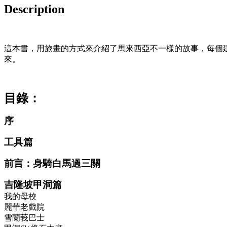
Description
這本書，用旅畫的方式來介紹了馬來西亞不一樣的故事，每個
來。
目錄：
序
工具篇
前言：身騎白馬過三關
吉隆坡甲洞篇
我的母校
麗華老戲院
雪蘭莪巴士