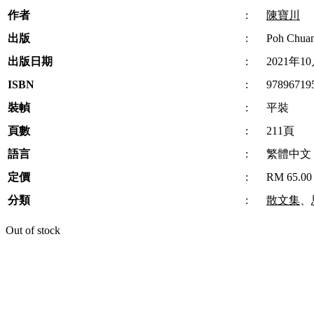
作者
:
陳寶川
出版
:
Poh Chuan
出版日期
:
2021年1
ISBN
:
97896719
裝幀
:
平裝
頁數
:
211頁
語言
:
繁體中文
定價
:
RM 65.00
分類
:
散文集
、
Out of stock