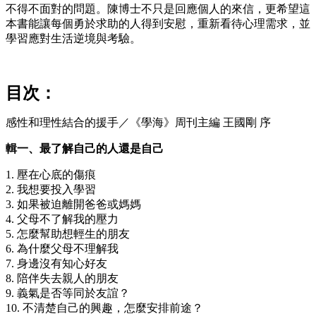
不得不面對的問題。陳博士不只是回應個人的來信，更希望這
本書能讓每個勇於求助的人得到安慰，重新看待心理需求，並
學習應對生活逆境與考驗。
目次：
感性和理性結合的援手／《學海》周刊主編 王國剛 序
輯一、最了解自己的人還是自己
1. 壓在心底的傷痕
2. 我想要投入學習
3. 如果被迫離開爸爸或媽媽
4. 父母不了解我的壓力
5. 怎麼幫助想輕生的朋友
6. 為什麼父母不理解我
7. 身邊沒有知心好友
8. 陪伴失去親人的朋友
9. 義氣是否等同於友誼？
10. 不清楚自己的興趣，怎麼安排前途？