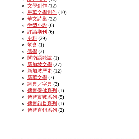
文學創作
(12)
馬華文學創作
(10)
華文詩集
(22)
微型小説
(6)
評論期刊
(6)
史料
(29)
幫會
(1)
儒學
(3)
閩南語歌謠
(1)
新加坡文學
(27)
新加坡歷史
(12)
新華文學
(7)
詞典／字典
(3)
傳智保健系列
(1)
傳智實戰系列
(5)
傳智銷售系列
(1)
傳智直銷系列
(2)