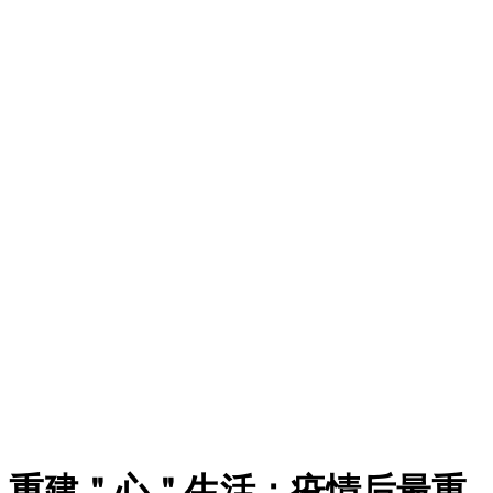
重建＂心＂生活：疫情后最重