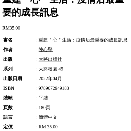
要的成長訊息
RM
35.00
書名
重建＂心＂生活：疫情后最重要的成長訊息
:
作者
:
陳心堅
出版
:
大將出版社
系列
:
大將校園
45
出版日期
:
2022年04月
ISBN
:
9789672949183
裝幀
:
平裝
頁數
:
180頁
語言
:
簡體中文
定價
:
RM 35.00