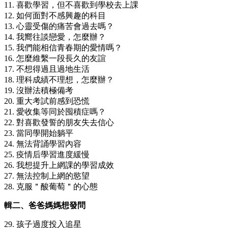
11. 喜歡學習，但不喜歡到學校去上課
12. 如何面對不感興趣的科目
13. 心靈受傷的痛苦會過去嗎？
14. 我嚮往談戀愛，怎麼辦？
15. 我們能相信青春期的愛情嗎？
16. 怎麼維繫一段長久的友誼
17. 不想得過且過地生活
18. 理科成績不理想，怎麼辦？
19. 沒辦法積極備考
20. 重大考試前感到恐慌
21. 愛收集等同於囤積症嗎？
22. 對喜歡發誓的朋友失去信心
23. 當同學開始躺平
24. 無法背誦學習內容
25. 疫情后學習進度緩慢
26. 我想提升上網課的學習成效
27. 無法控制上網的慾望
28. 克服＂酸葡萄＂的心態
輯二、爸爸媽媽想發問
29. 孩子過度投入追星