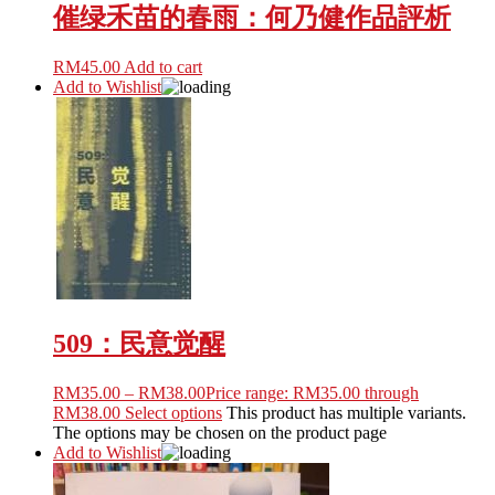
催绿禾苗的春雨：何乃健作品評析
RM
45.00
Add to cart
Add to Wishlist
509：民意觉醒
RM
35.00
–
RM
38.00
Price range: RM35.00 through
RM38.00
Select options
This product has multiple variants.
The options may be chosen on the product page
Add to Wishlist