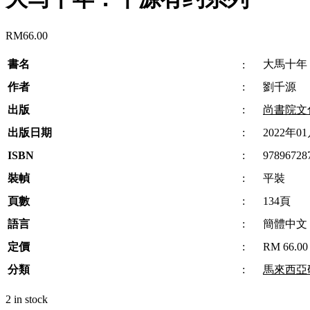
RM
66.00
書名
大馬十年
:
作者
:
劉千源
出版
:
尚書院文
出版日期
:
2022年0
ISBN
:
97896728
裝幀
:
平裝
頁數
:
134頁
語言
:
簡體中文
定價
:
RM 66.00
分類
:
馬來西亞
2 in stock