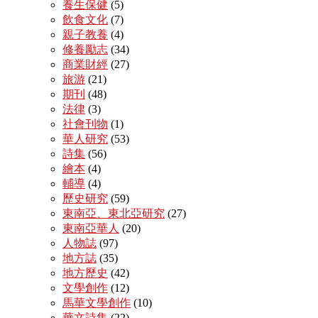
養生保健
(5)
飲食文化
(7)
親子教養
(4)
修養勵志
(34)
商業財經
(27)
旅游
(21)
期刊
(48)
法律
(3)
社會刊物
(1)
華人研究
(53)
詩集
(56)
繪本
(4)
輔導
(4)
歷史研究
(59)
東南亞、東北亞研究
(27)
東南亞華人
(20)
人物誌
(97)
地方誌
(35)
地方歷史
(42)
文學創作
(12)
馬華文學創作
(10)
華文詩集
(22)