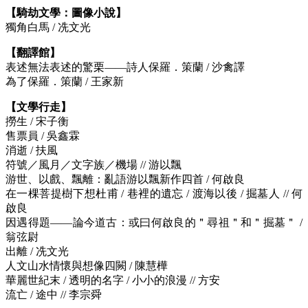
【騎劫文學：圖像小說】
獨角白馬 / 冼文光
【翻譯館】
表述無法表述的驚栗——詩人保羅．策蘭 / 沙禽譯
為了保羅．策蘭 / 王家新
【文學行走】
撈生 / 宋子衡
售票員 / 吳鑫霖
消逝 / 扶風
符號／風月／文字族／機場 // 游以飄
游世、以戲、飄離：亂語游以飄新作四首 / 何啟良
在一棵菩提樹下想杜甫 / 巷裡的遺忘 / 渡海以後 / 掘墓人 // 何
啟良
因遇得題——論今道古：或曰何啟良的＂尋祖＂和＂掘墓＂ /
翁弦尉
出離 / 冼文光
人文山水情懷與想像四闕 / 陳慧樺
華麗世紀末 / 透明的名字 / 小小的浪漫 // 方安
流亡 / 途中 // 李宗舜