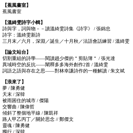
【蕉風書室】
蕉風書室
【溫綺雯詩字小輯】
詩與字，詞與物－－讀溫綺雯詩集《詩字》 / 張錦忠
詩字：溫綺雯新詩
三月末／六月，深淵／誕生／十月秋／法語會話練習 / 溫綺雯
【論文站台】
切割重組的詩學——閱讀趙少傑的＂剪貼簿＂ / 張光達
異域時空的反抗——闡釋多多海外創作2首 / 溫綺雯
詞語之語與存在之思——對林幸謙詩作的一種解讀 / 朱文斌
【浪來了】
夢 / 陳勇健
天末 / 深韓
被雨困住的城市 / 傑陽
交響曲 / 陳偉哲
傾斜了整個地平線 / 陳凱祥
路人甲乙丙丁／關於思念 // 鄭傑文
靈魂 / 陳勇健
獨行 / 深韓