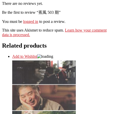
There are no reviews yet.
Be the first to review “蕉風 503 期”
You must be
logged in
to post a review.
This site uses Akismet to reduce spam.
Learn how your comment
data is processed.
Related products
Add to Wishlist