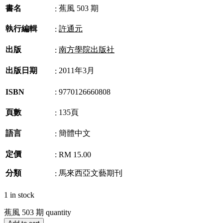
書名
蕉風 503 期
:
執行編輯
許通元
:
出版
南方學院出版社
:
出版日期
2011年3月
:
ISBN
:
9770126660808
頁數
135頁
:
語言
簡體中文
:
定價
:
RM 15.00
分類
馬來西亞文藝期刊
:
1 in stock
蕉風 503 期 quantity