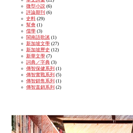
微型小説
(6)
評論期刊
(6)
史料
(29)
幫會
(1)
儒學
(3)
閩南語歌謠
(1)
新加坡文學
(27)
新加坡歷史
(12)
新華文學
(7)
詞典／字典
(3)
傳智保健系列
(1)
傳智實戰系列
(5)
傳智銷售系列
(1)
傳智直銷系列
(2)