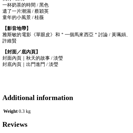
一杯奶茶的時間 / 黑色
遺了一片潮濕 / 蔡穎英
童年的小風景 / 桂薇
【影音地帶】
雅斯敏的電影《單眼皮》和＂一個馬來西亞＂討論 / 黃珮娟、
許維賢
【封面／底內頁】
封面內頁｜秋天的故事 / 淡瑩
封底內頁｜出門進門 / 淡瑩
Additional information
Weight
0.3 kg
Reviews