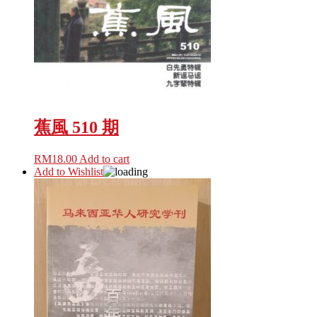
蕉風 510 期
RM
18.00
Add to cart
Add to Wishlist