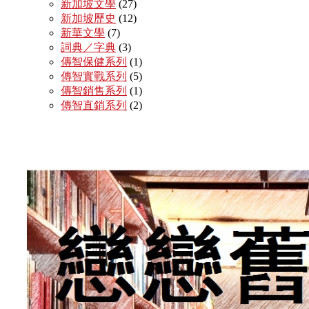
新加坡文學
(27)
新加坡歷史
(12)
新華文學
(7)
詞典／字典
(3)
傳智保健系列
(1)
傳智實戰系列
(5)
傳智銷售系列
(1)
傳智直銷系列
(2)