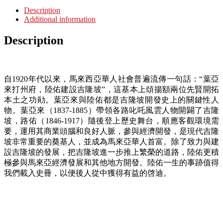
Description
Additional information
Description
自1920年代以來，馬來西亞華人社會普遍流傳一句話：“葉亞
來打州府，陸佑建設吉隆坡”，這基本上頌揚額兩位先賢開拓
本土之功勛。葉亞來與陸佑都是吉隆坡開發史上的關鍵性人
物。葉亞來（1837-1885）帶領各路叱吒風雲人物開闢了吉隆
坡，路佑（1846-1917）隨後登上歷史舞台，順應客觀環境需
要，運用其商業頭腦和良好人脈，參與經濟開發，是現代吉隆
坡非常重要的奠基人，並成為馬來亞華人首富。除了致力與建
設吉隆坡的發展，把吉隆坡進一步推上繁榮的道路，陸佑更積
極參與馬來亞經濟發展和其他地方開發。陸佑一生的事跡值得
我們載入史冊，以便後人從中獲得有益的啓迪。