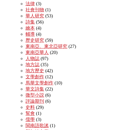
法律
(3)
社會刊物
(1)
華人研究
(53)
詩集
(56)
繪本
(4)
輔導
(4)
歷史研究
(59)
東南亞、東北亞研究
(27)
東南亞華人
(20)
人物誌
(97)
地方誌
(35)
地方歷史
(42)
文學創作
(12)
馬華文學創作
(10)
華文詩集
(22)
微型小説
(6)
評論期刊
(6)
史料
(29)
幫會
(1)
儒學
(3)
閩南語歌謠
(1)