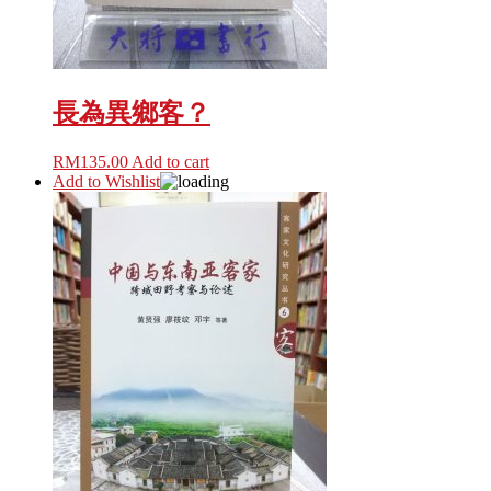
長為異鄉客？
RM
135.00
Add to cart
Add to Wishlist