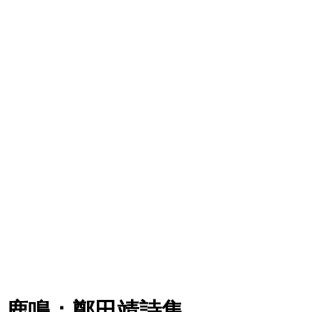
鹿鳴：鄭田靖詩集