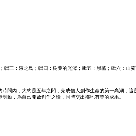
鳴；輯三：液之島；輯四：樹葉的光澤；輯五：黑墓；輯六：山腳
的時間內，大約是五年之間，完成個人創作生命的第一高潮，這
靜制動，為自己開啟創作之鑰，同時交出擲地有聲的成果。