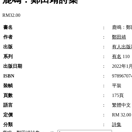
RM
32.00
書名
鹿鳴：鄭
:
作者
:
鄭田靖
出版
:
有人出版
系列
:
有名
110
出版日期
:
2022年1
ISBN
:
97896707
裝幀
:
平裝
頁數
:
175頁
語言
:
繁體中文
定價
:
RM 32.00
分類
:
詩集