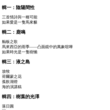
輯一：陰陽間性
三首情詩與一種可能
如果愛是一隻馬來貘
輯二：鹿鳴
舢板之歌
馬來西亞的雨季——凸面鏡中的萬象喧嘩
如果時光是一隻樹懶
輯三：液之島
放牧
荷爾蒙之花
孤飲湖燈
海的演講稿
輯四：樹葉的光澤
落日圓