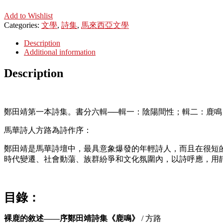
Add to Wishlist
Categories:
文學
,
詩集
,
馬來西亞文學
Description
Additional information
Description
鄭田靖第一本詩集。書分六輯──輯一：陰陽間性；輯二：鹿
馬華詩人方路為詩作序：
鄭田靖是馬華詩壇中，最具意象爆發的年輕詩人，而且在很短
時代變遷、社會動蕩、族群紛爭和文化氛圍內，以詩呼應，用
目錄：
裸鹿的敘述——序鄭田靖詩集《鹿鳴》
/ 方路