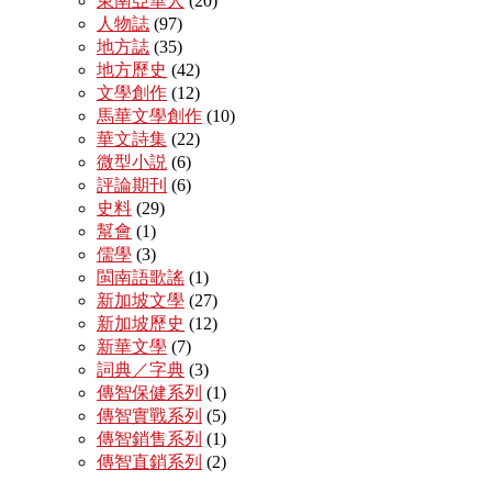
東南亞華人
(20)
人物誌
(97)
地方誌
(35)
地方歷史
(42)
文學創作
(12)
馬華文學創作
(10)
華文詩集
(22)
微型小説
(6)
評論期刊
(6)
史料
(29)
幫會
(1)
儒學
(3)
閩南語歌謠
(1)
新加坡文學
(27)
新加坡歷史
(12)
新華文學
(7)
詞典／字典
(3)
傳智保健系列
(1)
傳智實戰系列
(5)
傳智銷售系列
(1)
傳智直銷系列
(2)