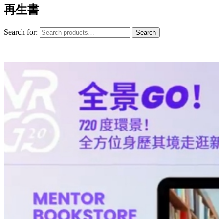
再生書
Search for:
Search