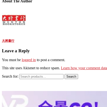
About The Author
大將書行
Leave a Reply
You must be
logged in
to post a comment.
This site uses Akismet to reduce spam.
Learn how your comment data 
Search for:
Search