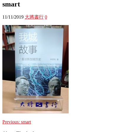
smart
11/11/2019
大將書行
0
Previous:
smart