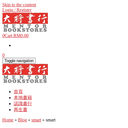
Skip to the content
Login / Register
0
Cart
RM0.00
0
Toggle navigation
首頁
本地書籍
認識書行
再生書
Home
»
Blog
»
smart
» smart