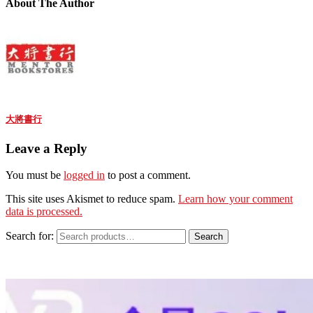
About The Author
大將書行
Leave a Reply
You must be
logged in
to post a comment.
This site uses Akismet to reduce spam.
Learn how your comment
data is processed.
Search for:
Search