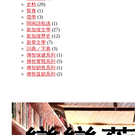
史料
(29)
幫會
(1)
儒學
(3)
閩南語歌謠
(1)
新加坡文學
(27)
新加坡歷史
(12)
新華文學
(7)
詞典／字典
(3)
傳智保健系列
(1)
傳智實戰系列
(5)
傳智銷售系列
(1)
傳智直銷系列
(2)