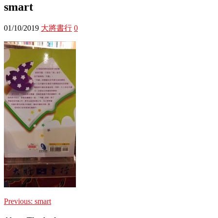
smart
01/10/2019
大將書行
0
Previous:
smart