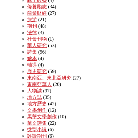
親子教養
(4)
修養勵志
(34)
商業財經
(27)
旅游
(21)
期刊
(48)
法律
(3)
社會刊物
(1)
華人研究
(53)
詩集
(56)
繪本
(4)
輔導
(4)
歷史研究
(59)
東南亞、東北亞研究
(27)
東南亞華人
(20)
人物誌
(97)
地方誌
(35)
地方歷史
(42)
文學創作
(12)
馬華文學創作
(10)
華文詩集
(22)
微型小説
(6)
評論期刊
(6)