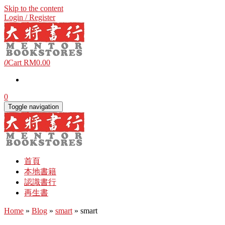
Skip to the content
Login / Register
0
Cart
RM0.00
0
Toggle navigation
首頁
本地書籍
認識書行
再生書
Home
»
Blog
»
smart
» smart