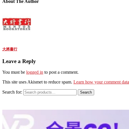
About The Author
大將書行
Leave a Reply
You must be
logged in
to post a comment.
This site uses Akismet to reduce spam.
Learn how your comment data 
Search for:
Search