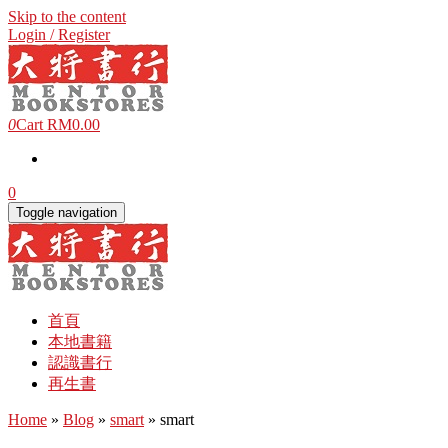
Skip to the content
Login / Register
0
Cart
RM0.00
0
Toggle navigation
首頁
本地書籍
認識書行
再生書
Home
»
Blog
»
smart
» smart