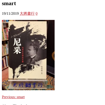
smart
19/11/2019
大將書行
0
Previous:
smart