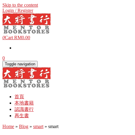
Skip to the content
Login / Register
0
Cart
RM0.00
0
Toggle navigation
首頁
本地書籍
認識書行
再生書
Home
»
Blog
»
smart
» smart