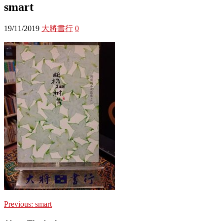
smart
19/11/2019
大將書行
0
Previous:
smart