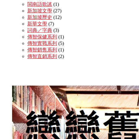
閩南語歌謠
(1)
新加坡文學
(27)
新加坡歷史
(12)
新華文學
(7)
詞典／字典
(3)
傳智保健系列
(1)
傳智實戰系列
(5)
傳智銷售系列
(1)
傳智直銷系列
(2)