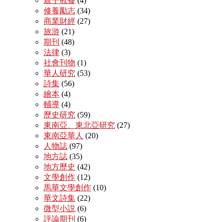
親子教養
(4)
修養勵志
(34)
商業財經
(27)
旅游
(21)
期刊
(48)
法律
(3)
社會刊物
(1)
華人研究
(53)
詩集
(56)
繪本
(4)
輔導
(4)
歷史研究
(59)
東南亞、東北亞研究
(27)
東南亞華人
(20)
人物誌
(97)
地方誌
(35)
地方歷史
(42)
文學創作
(12)
馬華文學創作
(10)
華文詩集
(22)
微型小説
(6)
評論期刊
(6)