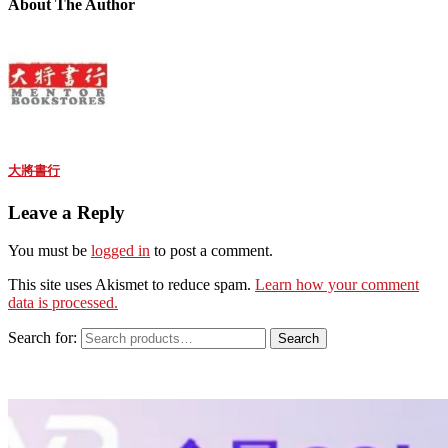
About The Author
大將書行
Leave a Reply
You must be
logged in
to post a comment.
This site uses Akismet to reduce spam.
Learn how your comment
data is processed.
Search for:
Search