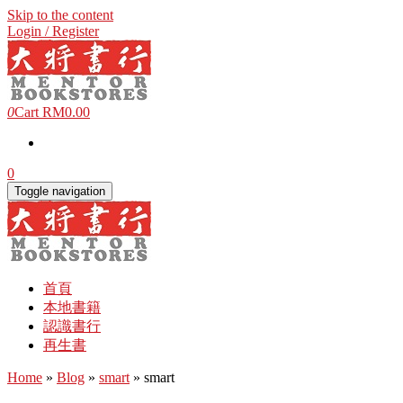
Skip to the content
Login / Register
0
Cart
RM0.00
0
Toggle navigation
首頁
本地書籍
認識書行
再生書
Home
»
Blog
»
smart
» smart