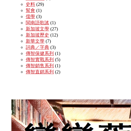
史料
(29)
幫會
(1)
儒學
(3)
閩南語歌謠
(1)
新加坡文學
(27)
新加坡歷史
(12)
新華文學
(7)
詞典／字典
(3)
傳智保健系列
(1)
傳智實戰系列
(5)
傳智銷售系列
(1)
傳智直銷系列
(2)