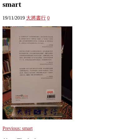
smart
19/11/2019
大將書行
0
Previous:
smart