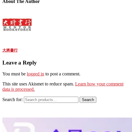
About The Author
大將書行
Leave a Reply
You must be
logged in
to post a comment.
This site uses Akismet to reduce spam.
Learn how your comment
data is processed.
Search for:
Search