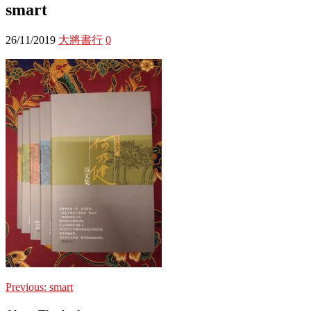
smart
26/11/2019
大將書行
0
Previous:
smart