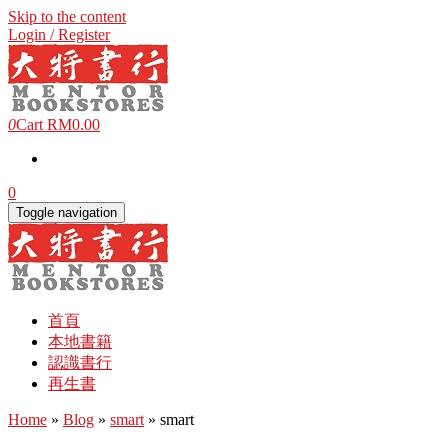
Skip to the content
Login / Register
0
Cart
RM0.00
0
Toggle navigation
首頁
本地書籍
認識書行
再生書
Home
»
Blog
»
smart
» smart