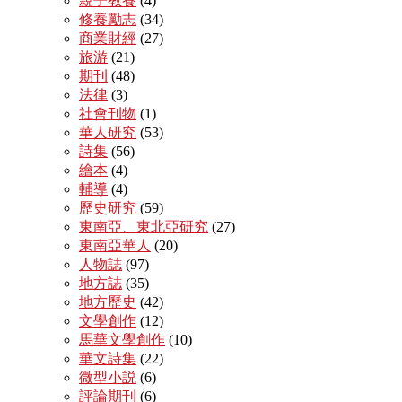
親子教養
(4)
修養勵志
(34)
商業財經
(27)
旅游
(21)
期刊
(48)
法律
(3)
社會刊物
(1)
華人研究
(53)
詩集
(56)
繪本
(4)
輔導
(4)
歷史研究
(59)
東南亞、東北亞研究
(27)
東南亞華人
(20)
人物誌
(97)
地方誌
(35)
地方歷史
(42)
文學創作
(12)
馬華文學創作
(10)
華文詩集
(22)
微型小説
(6)
評論期刊
(6)