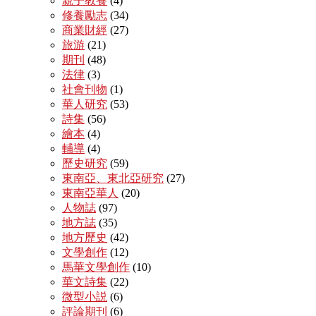
親子教養
(4)
修養勵志
(34)
商業財經
(27)
旅游
(21)
期刊
(48)
法律
(3)
社會刊物
(1)
華人研究
(53)
詩集
(56)
繪本
(4)
輔導
(4)
歷史研究
(59)
東南亞、東北亞研究
(27)
東南亞華人
(20)
人物誌
(97)
地方誌
(35)
地方歷史
(42)
文學創作
(12)
馬華文學創作
(10)
華文詩集
(22)
微型小説
(6)
評論期刊
(6)