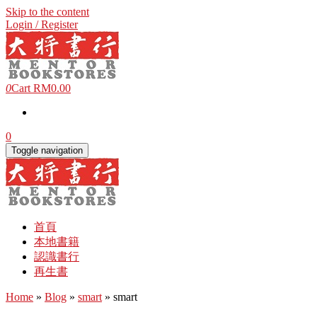
Skip to the content
Login / Register
0
Cart
RM0.00
0
Toggle navigation
首頁
本地書籍
認識書行
再生書
Home
»
Blog
»
smart
» smart