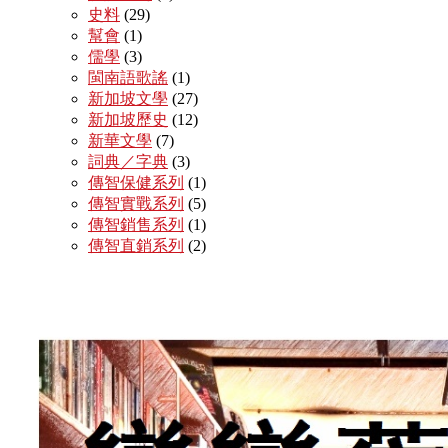
史料
(29)
幫會
(1)
儒學
(3)
閩南語歌謠
(1)
新加坡文學
(27)
新加坡歷史
(12)
新華文學
(7)
詞典／字典
(3)
傳智保健系列
(1)
傳智實戰系列
(5)
傳智銷售系列
(1)
傳智直銷系列
(2)