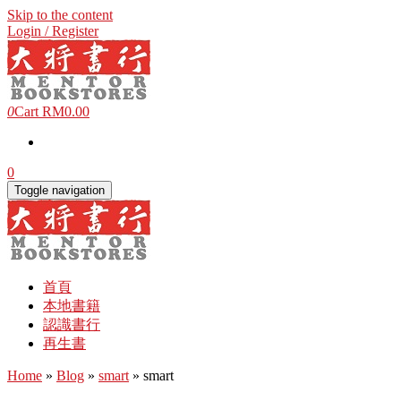
Skip to the content
Login / Register
0
Cart
RM0.00
0
Toggle navigation
首頁
本地書籍
認識書行
再生書
Home
»
Blog
»
smart
» smart