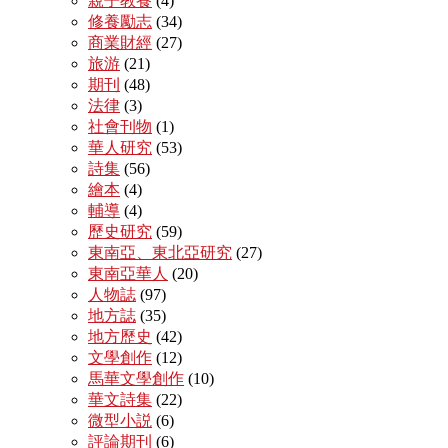
親子教養
(4)
修養勵志
(34)
商業財經
(27)
旅游
(21)
期刊
(48)
法律
(3)
社會刊物
(1)
華人研究
(53)
詩集
(56)
繪本
(4)
輔導
(4)
歷史研究
(59)
東南亞、東北亞研究
(27)
東南亞華人
(20)
人物誌
(97)
地方誌
(35)
地方歷史
(42)
文學創作
(12)
馬華文學創作
(10)
華文詩集
(22)
微型小説
(6)
評論期刊
(6)