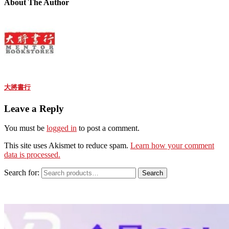
About The Author
大將書行
Leave a Reply
You must be
logged in
to post a comment.
This site uses Akismet to reduce spam.
Learn how your comment
data is processed.
Search for:
Search