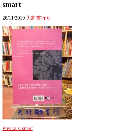
smart
28/11/2019
大將書行
0
Previous:
smart