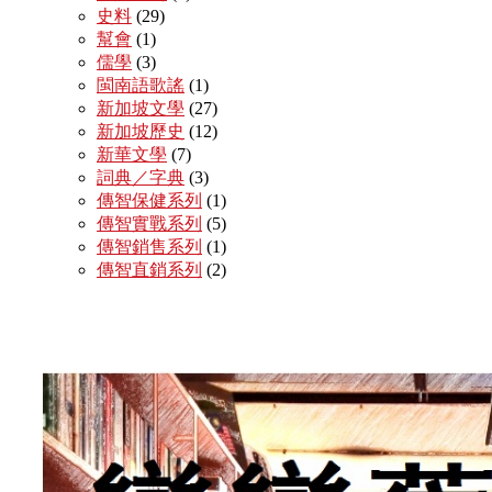
史料
(29)
幫會
(1)
儒學
(3)
閩南語歌謠
(1)
新加坡文學
(27)
新加坡歷史
(12)
新華文學
(7)
詞典／字典
(3)
傳智保健系列
(1)
傳智實戰系列
(5)
傳智銷售系列
(1)
傳智直銷系列
(2)