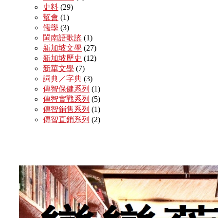
史料
(29)
幫會
(1)
儒學
(3)
閩南語歌謠
(1)
新加坡文學
(27)
新加坡歷史
(12)
新華文學
(7)
詞典／字典
(3)
傳智保健系列
(1)
傳智實戰系列
(5)
傳智銷售系列
(1)
傳智直銷系列
(2)