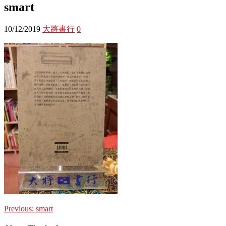
smart
10/12/2019
大將書行
0
Previous:
smart