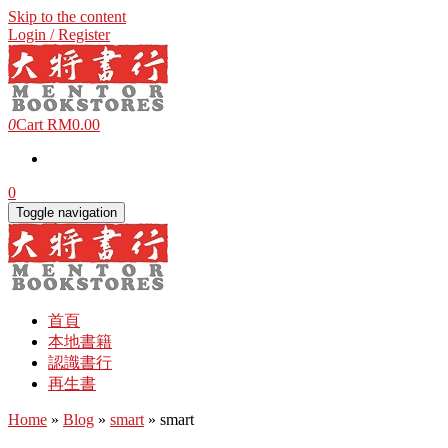
Skip to the content
Login / Register
0
Cart
RM0.00
0
Toggle navigation
首頁
本地書籍
認識書行
再生書
Home
»
Blog
»
smart
» smart