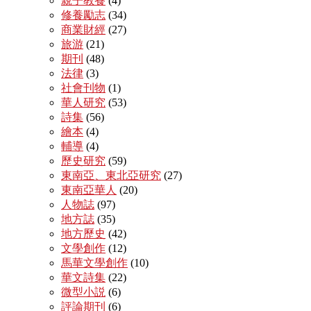
親子教養
(4)
修養勵志
(34)
商業財經
(27)
旅游
(21)
期刊
(48)
法律
(3)
社會刊物
(1)
華人研究
(53)
詩集
(56)
繪本
(4)
輔導
(4)
歷史研究
(59)
東南亞、東北亞研究
(27)
東南亞華人
(20)
人物誌
(97)
地方誌
(35)
地方歷史
(42)
文學創作
(12)
馬華文學創作
(10)
華文詩集
(22)
微型小説
(6)
評論期刊
(6)