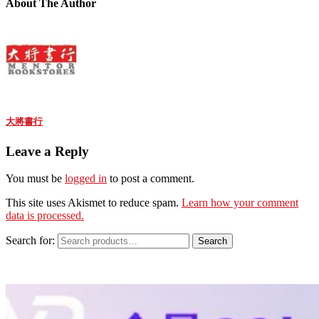
About The Author
大將書行
Leave a Reply
You must be
logged in
to post a comment.
This site uses Akismet to reduce spam.
Learn how your comment
data is processed.
Search for:
Search