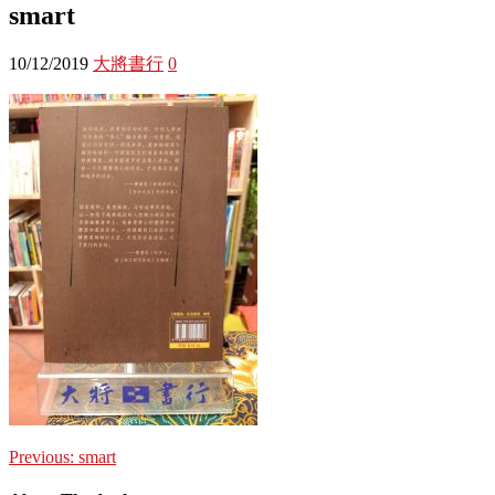
smart
10/12/2019
大將書行
0
Previous:
smart