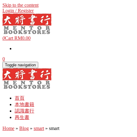
Skip to the content
Login / Register
0
Cart
RM0.00
0
Toggle navigation
首頁
本地書籍
認識書行
再生書
Home
»
Blog
»
smart
» smart