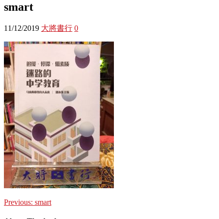
smart
11/12/2019
大將書行
0
Previous:
smart