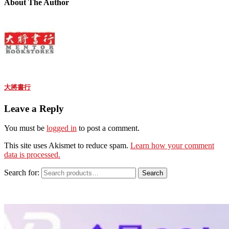
About The Author
大將書行
Leave a Reply
You must be
logged in
to post a comment.
This site uses Akismet to reduce spam.
Learn how your comment
data is processed.
Search for:
Search