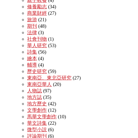
親子教養
(4)
修養勵志
(34)
商業財經
(27)
旅游
(21)
期刊
(48)
法律
(3)
社會刊物
(1)
華人研究
(53)
詩集
(56)
繪本
(4)
輔導
(4)
歷史研究
(59)
東南亞、東北亞研究
(27)
東南亞華人
(20)
人物誌
(97)
地方誌
(35)
地方歷史
(42)
文學創作
(12)
馬華文學創作
(10)
華文詩集
(22)
微型小説
(6)
評論期刊
(6)