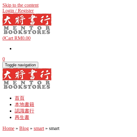
Skip to the content
Login / Register
0
Cart
RM0.00
0
Toggle navigation
首頁
本地書籍
認識書行
再生書
Home
»
Blog
»
smart
» smart