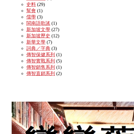
史料
(29)
幫會
(1)
儒學
(3)
閩南語歌謠
(1)
新加坡文學
(27)
新加坡歷史
(12)
新華文學
(7)
詞典／字典
(3)
傳智保健系列
(1)
傳智實戰系列
(5)
傳智銷售系列
(1)
傳智直銷系列
(2)