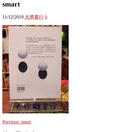
smart
11/12/2019
大將書行
0
Previous:
smart