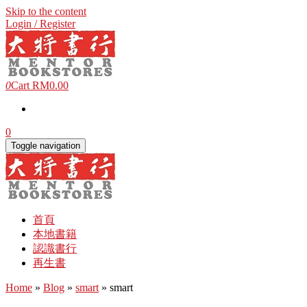
Skip to the content
Login / Register
0
Cart
RM0.00
0
Toggle navigation
首頁
本地書籍
認識書行
再生書
Home
»
Blog
»
smart
» smart