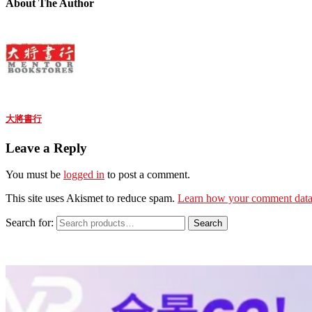
About The Author
大將書行
Leave a Reply
You must be
logged in
to post a comment.
This site uses Akismet to reduce spam.
Learn how your comment data 
Search for:
Search