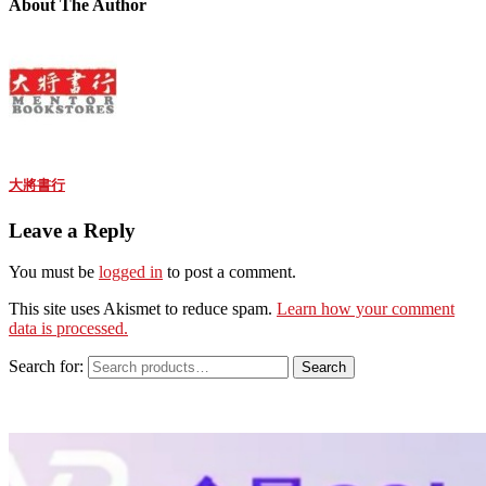
About The Author
大將書行
Leave a Reply
You must be
logged in
to post a comment.
This site uses Akismet to reduce spam.
Learn how your comment
data is processed.
Search for:
Search