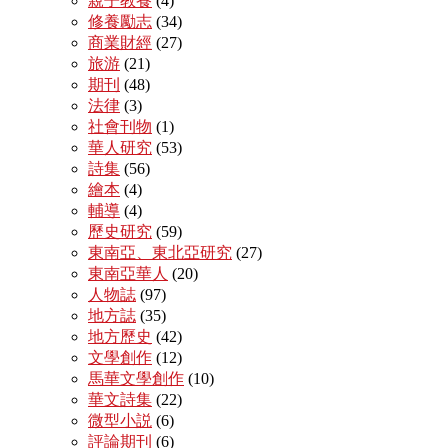
親子教養
(4)
修養勵志
(34)
商業財經
(27)
旅游
(21)
期刊
(48)
法律
(3)
社會刊物
(1)
華人研究
(53)
詩集
(56)
繪本
(4)
輔導
(4)
歷史研究
(59)
東南亞、東北亞研究
(27)
東南亞華人
(20)
人物誌
(97)
地方誌
(35)
地方歷史
(42)
文學創作
(12)
馬華文學創作
(10)
華文詩集
(22)
微型小説
(6)
評論期刊
(6)