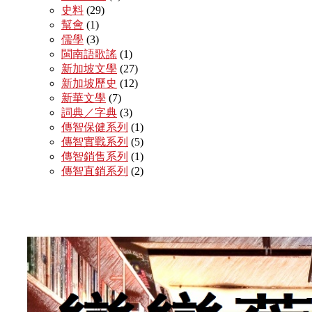
史料
(29)
幫會
(1)
儒學
(3)
閩南語歌謠
(1)
新加坡文學
(27)
新加坡歷史
(12)
新華文學
(7)
詞典／字典
(3)
傳智保健系列
(1)
傳智實戰系列
(5)
傳智銷售系列
(1)
傳智直銷系列
(2)