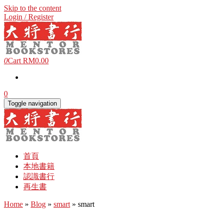
Skip to the content
Login / Register
0
Cart
RM0.00
0
Toggle navigation
首頁
本地書籍
認識書行
再生書
Home
»
Blog
»
smart
» smart