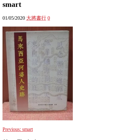
smart
01/05/2020
大將書行
0
Previous:
smart