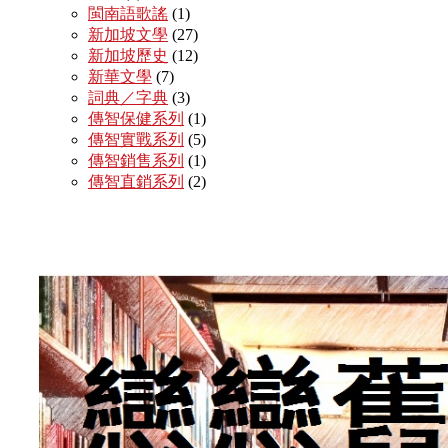
閩南語歌謠
(1)
新加坡文學
(27)
新加坡歷史
(12)
新華文學
(7)
詞典／字典
(3)
傳智保健系列
(1)
傳智實戰系列
(5)
傳智銷售系列
(1)
傳智直銷系列
(2)