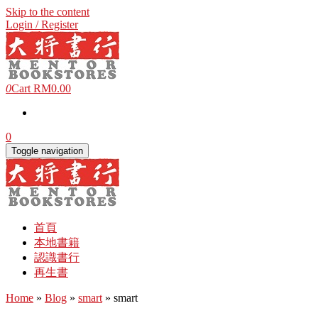
Skip to the content
Login / Register
0
Cart
RM0.00
0
Toggle navigation
首頁
本地書籍
認識書行
再生書
Home
»
Blog
»
smart
» smart