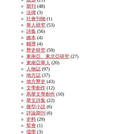
期刊
(48)
法律
(3)
社會刊物
(1)
華人研究
(53)
詩集
(56)
繪本
(4)
輔導
(4)
歷史研究
(59)
東南亞、東北亞研究
(27)
東南亞華人
(20)
人物誌
(97)
地方誌
(37)
地方歷史
(43)
文學創作
(12)
馬華文學創作
(10)
華文詩集
(22)
微型小説
(6)
評論期刊
(6)
史料
(29)
幫會
(1)
儒學
(3)