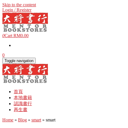
Skip to the content
Login / Register
0
Cart
RM0.00
0
Toggle navigation
首頁
本地書籍
認識書行
再生書
Home
»
Blog
»
smart
» smart