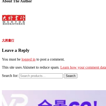
About The Author
大將書行
Leave a Reply
You must be
logged in
to post a comment.
This site uses Akismet to reduce spam.
Learn how your comment data 
Search for:
Search