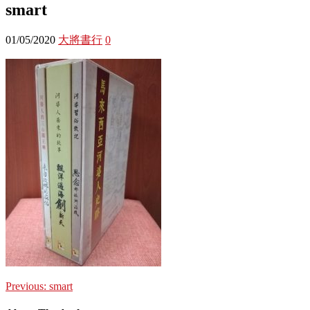
smart
01/05/2020
大將書行
0
Previous:
smart