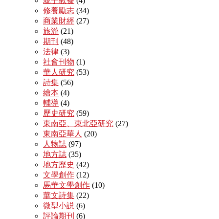
親子教養
(4)
修養勵志
(34)
商業財經
(27)
旅游
(21)
期刊
(48)
法律
(3)
社會刊物
(1)
華人研究
(53)
詩集
(56)
繪本
(4)
輔導
(4)
歷史研究
(59)
東南亞、東北亞研究
(27)
東南亞華人
(20)
人物誌
(97)
地方誌
(35)
地方歷史
(42)
文學創作
(12)
馬華文學創作
(10)
華文詩集
(22)
微型小説
(6)
評論期刊
(6)