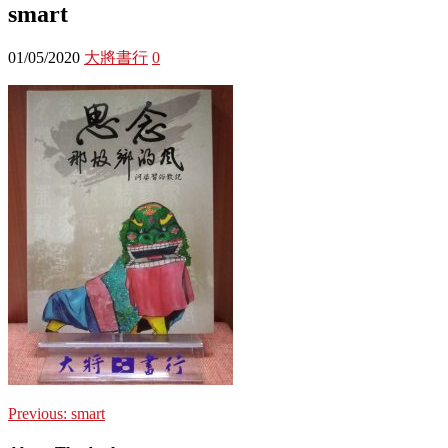
smart
01/05/2020
大將書行
0
Previous:
smart