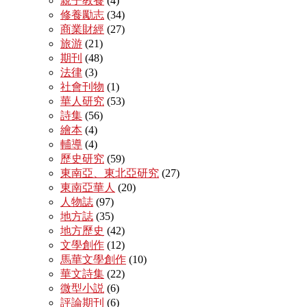
親子教養
(4)
修養勵志
(34)
商業財經
(27)
旅游
(21)
期刊
(48)
法律
(3)
社會刊物
(1)
華人研究
(53)
詩集
(56)
繪本
(4)
輔導
(4)
歷史研究
(59)
東南亞、東北亞研究
(27)
東南亞華人
(20)
人物誌
(97)
地方誌
(35)
地方歷史
(42)
文學創作
(12)
馬華文學創作
(10)
華文詩集
(22)
微型小説
(6)
評論期刊
(6)