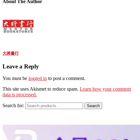
About The Author
大將書行
Leave a Reply
You must be
logged in
to post a comment.
This site uses Akismet to reduce spam.
Learn how your comment
data is processed.
Search for:
Search