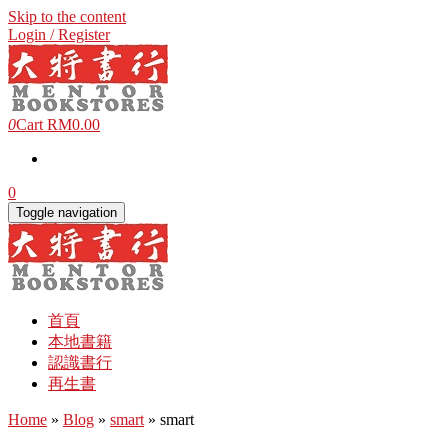
Skip to the content
Login / Register
0
Cart
RM0.00
0
Toggle navigation
首頁
本地書籍
認識書行
再生書
Home
»
Blog
»
smart
» smart