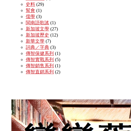
史料
(29)
幫會
(1)
儒學
(3)
閩南語歌謠
(1)
新加坡文學
(27)
新加坡歷史
(12)
新華文學
(7)
詞典／字典
(3)
傳智保健系列
(1)
傳智實戰系列
(5)
傳智銷售系列
(1)
傳智直銷系列
(2)