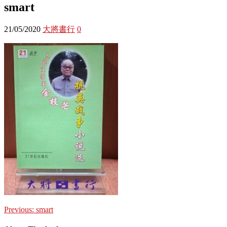
smart
21/05/2020
大將書行
0
Previous:
smart