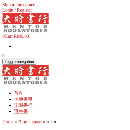
Skip to the content
Login / Register
0
Cart
RM0.00
0
Toggle navigation
首頁
本地書籍
認識書行
再生書
Home
»
Blog
»
smart
» smart