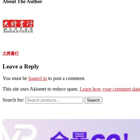
About The Author
大將書行
Leave a Reply
You must be
logged in
to post a comment.
This site uses Akismet to reduce spam.
Learn how your comment data 
Search for:
Search